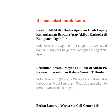
Prajurit dan Kemanunggalan
Polres Te
TNI-Rakyat
Rekomendasi untuk kamu
Kasdim 0402/OKI Hadiri Apel dan Gladi Lapan
Kesiapsiagaan Bencana Asap Akibat Karhutla di
Kabupaten Ogan Ilir
PukaNews.com, Ogan Ilir — (4 Agustus 2026) Kas
0402/OKI Mayor CKE Jauhari menghadiri kegiatan
Apel…
Penemuan Sesosok Mayat Laki-laki di Aliran Pa
Kawasan Perkebunan Kelapa Sawit PT Hindoli
PukaNews.com (Muba) – Warga Kecamatan Kelua
Kabupaten Musi Banyuasin (Muba), digegerkan 
penemuan sesosok mayat…
Berkat Laporan Warga via Call Center 110,