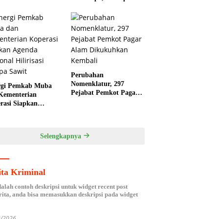
Indian Tegaskan
Komitmen Pemkab
Banyuasin Dukung
Penghijauan
Perubahan
Nomenklatur, 297
rgi Pemkab Muba
Pejabat Pemkot Pagar
Kementerian
Alam Dikukuhkan
rasi Siapkan
Kembali
da Nasional
isasi Kelapa Sawit
Selengkapnya
ita Kriminal
dalah contoh deskripsi untuk widget recent post
ita, anda bisa memasukkan deskripsi pada widget
8/2026