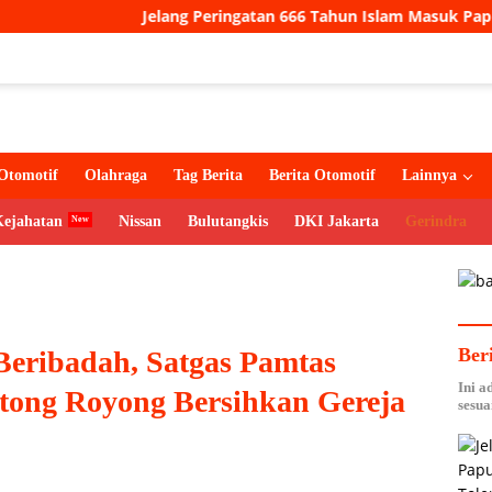
Jelang Peringatan 666 Tahun Islam Masuk Papua, Gereja Kat
Otomotif
Olahraga
Tag Berita
Berita Otomotif
Lainnya
Kejahatan
Nissan
Bulutangkis
DKI Jakarta
Gerindra
Ber
eribadah, Satgas Pamtas
Ini a
tong Royong Bersihkan Gereja
sesua