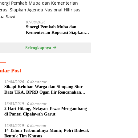
Pemkab Banyuasin Dukung
Penghijauan
07/08/2026
Sinergi Pemkab Muba dan
Kementerian Koperasi Siapkan
Agenda Nasional Hilirisasi Kelapa
Sawit
Selengkapnya
ular Post
10/04/2026
0 Komentar
Sikapi Keluhan Warga dan Simpang Siur
Data TKA, DPRD Ogan Ilir Rencanakan
Sidak Lintas Komisi ke PT SPF
16/03/2019
0 Komentar
2 Hari Hilang, Nelayan Tewas Mengambang
di Pantai Cipalawah Garut
16/03/2019
0 Komentar
14 Tahun Terbunuhnya Munir, Polri Didesak
Bentuk Tim Khusus