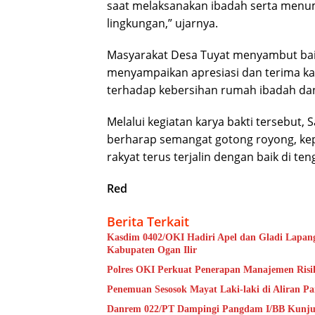
saat melaksanakan ibadah serta menu
lingkungan,” ujarnya.
Masyarakat Desa Tuyat menyambut baik
menyampaikan apresiasi dan terima kas
terhadap kebersihan rumah ibadah da
Melalui kegiatan karya bakti tersebut
berharap semangat gotong royong, kep
rakyat terus terjalin dengan baik di te
Red
Berita Terkait
Kasdim 0402/OKI Hadiri Apel dan Gladi Lapang
Kabupaten Ogan Ilir
Polres OKI Perkuat Penerapan Manajemen Risik
Penemuan Sesosok Mayat Laki-laki di Aliran P
Danrem 022/PT Dampingi Pangdam I/BB Kunjung