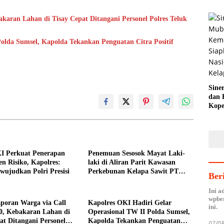
akaran Lahan di Tisay Cepat Ditangani Personel Polres Teluk
olda Sumsel, Kapolda Tekankan Penguatan Citra Positif
Sine
dan 
Kope
Agen
Hilir
KI Perkuat Penerapan
Penemuan Sesosok Mayat Laki-
n Risiko, Kapolres:
laki di Aliran Parit Kawasan
ujudkan Polri Presisi
Perkebunan Kelapa Sawit PT
Ber
Hindoli
Ini a
wpber
poran Warga via Call
Kapolres OKI Hadiri Gelar
ini.
0, Kebakaran Lahan di
Operasional TW II Polda Sumsel,
at Ditangani Personel
Kapolda Tekankan Penguatan
07/0