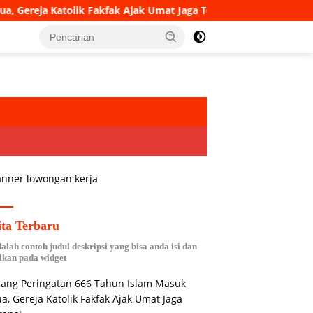
olik Fakfak Ajak Umat Jaga Toleransi
Hadiri Peresmian
ita Terbaru
dalah contoh judul deskripsi yang bisa anda isi dan
ikan pada widget