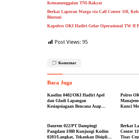
Kemanunggalan TNI-Rakyat
Berkat Laporan Warga via Call Center 110, Keb
Bintuni
Kapolres OKI Hadiri Gelar Operasional TW II P
Post Views:
95
Komentar
Baca Juga
Kasdim 0402/OKI Hadiri Apel
Polres O
dan Gladi Lapangan
Manajeme
Kesiapsiagaan Bencana Asap
Kunci Mew
Akibat Karhutla di Kabupaten
Ogan Ilir
Danrem 022/PT Dampingi
Berkat La
Pangdam I/BB Kunjungi Kodim
Center 11
0203/Langkat, Tekankan Disiplin
Tisay Cep