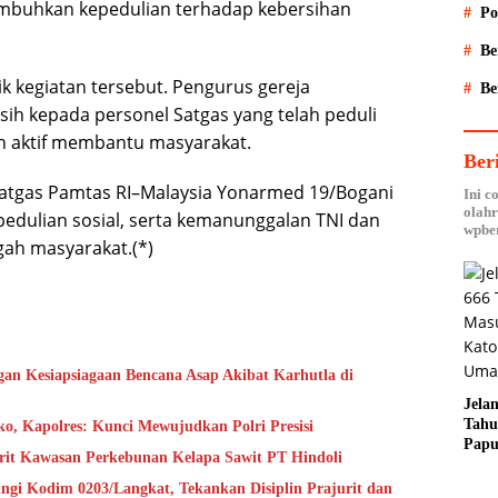
mbuhkan kepedulian terhadap kebersihan
Po
Be
 kegiatan tersebut. Pengurus gereja
Be
ih kepada personel Satgas yang telah peduli
n aktif membantu masyarakat.
Ber
, Satgas Pamtas RI–Malaysia Yonarmed 19/Bogani
Ini c
olahr
edulian sosial, serta kemanunggalan TNI dan
wpber
ngah masyarakat.(*)
an Kesiapsiagaan Bencana Asap Akibat Karhutla di
Jela
Tahu
o, Kapolres: Kunci Mewujudkan Polri Presisi
Papu
arit Kawasan Perkebunan Kelapa Sawit PT Hindoli
Fakf
Toler
i Kodim 0203/Langkat, Tekankan Disiplin Prajurit dan