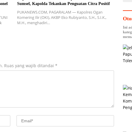
onel
Sumsel, Kapolda Tekankan Penguatan Citra Positif
PUKANEWS.COM, PAGARALAM — Kapolres Ogan
TUNI
Komering Ilir (OKI), AKBP Eko Rubiyanto, S.H., S.I.K.,
Oto
k
M.H., menghadiri…
Ini a
kateg
mema
n.
Ruas yang wajib ditandai
*