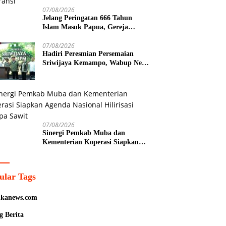
07/08/2026
Jelang Peringatan 666 Tahun
Islam Masuk Papua, Gereja
Katolik Fakfak Ajak Umat Jaga
Toleransi
07/08/2026
Hadiri Peresmian Persemaian
Sriwijaya Kemampo, Wabup Neta
Indian Tegaskan Komitmen
Pemkab Banyuasin Dukung
Penghijauan
07/08/2026
Sinergi Pemkab Muba dan
Kementerian Koperasi Siapkan
Agenda Nasional Hilirisasi Kelapa
Sawit
ular Tags
kanews.com
g Berita