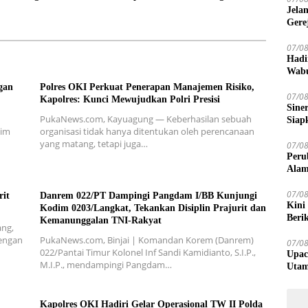
luk Bintuni
Citra Positif
Jela
Gere
07/0
Hadi
Wabu
Bany
gan
Polres OKI Perkuat Penerapan Manajemen Risiko,
07/0
Kapolres: Kunci Mewujudkan Polri Presisi
Sine
PukaNews.com, Kayuagung — Keberhasilan sebuah
Siap
dim
organisasi tidak hanya ditentukan oleh perencanaan
yang matang, tetapi juga…
07/0
Peru
Alam
07/0
rit
Danrem 022/PT Dampingi Pangdam I/BB Kunjungi
Kini
Kodim 0203/Langkat, Tekankan Disiplin Prajurit dan
Beri
Kemanunggalan TNI-Rakyat
ng,
dengan
PukaNews.com, Binjai | Komandan Korem (Danrem)
07/0
022/Pantai Timur Kolonel Inf Sandi Kamidianto, S.I.P.,
Upac
M.I.P., mendampingi Pangdam…
Utam
Kapolres OKI Hadiri Gelar Operasional TW II Polda