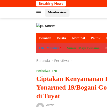
Langsung
Breaking News
ke
konten
Member Area
Beranda
Berita
Kriminal
Politik
OKI Mandira
Sumsel Maju Bersama
Beranda
Peristiwa
Peristiwa
,
TNI
Ciptakan Kenyamanan B
Yonarmed 19/Bogani Go
di Tuyat
Admin