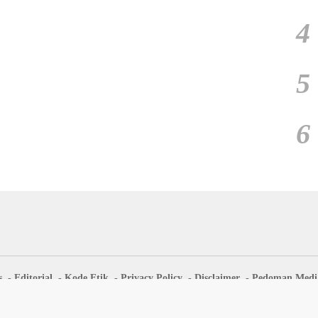
4
5
6
s
Editorial
Kode Etik
Privacy Policy
Disclaimer
Pedoman Media
Didukung oleh WordPress
-
Tema: wpberita.