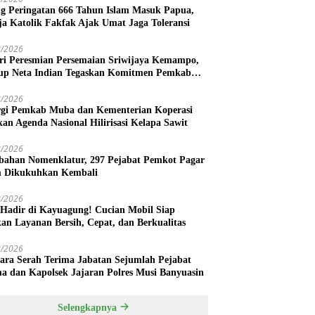
ng Peringatan 666 Tahun Islam Masuk Papua,
ja Katolik Fakfak Ajak Umat Jaga Toleransi
8/2026
ri Peresmian Persemaian Sriwijaya Kemampo,
p Neta Indian Tegaskan Komitmen Pemkab
uasin Dukung Penghijauan
8/2026
rgi Pemkab Muba dan Kementerian Koperasi
kan Agenda Nasional Hilirisasi Kelapa Sawit
8/2026
bahan Nomenklatur, 297 Pejabat Pemkot Pagar
 Dikukuhkan Kembali
8/2026
 Hadir di Kayuagung! Cucian Mobil Siap
kan Layanan Bersih, Cepat, dan Berkualitas
8/2026
ara Serah Terima Jabatan Sejumlah Pejabat
a dan Kapolsek Jajaran Polres Musi Banyuasin
Selengkapnya