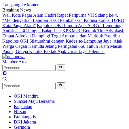
Langsung ke konten
Breaking News
Wali Kota Pagar Alam Hadiri Rapat Paripurna VII Sidang ke-4,
“Mendengarkan Laporan Hasil Pembahasan Komisi-komisi DPRD
Kota Pagar Alam”
Kapolres OKI Pimpin Apel SOC di Lempuing,
Antisipasi 3C hingga Balap Liar
KPKM-RI Bentuk Tim Advokasi,
Empat Advokat Dampingi Togu Ambarita dan Mariduk Pasaribu
Kapolres OKI Silaturahmi dengan Kades se-Lempuing Jaya, Ajak
Warga Cegah Karhutla
Jelang Peringatan 666 Tahun Islam Masuk
Papua, Gereja Katolik Fakfak Ajak Umat Jaga Toleransi
Member Area
OKI Mandira
Sumsel Maju Bersama
Kejahatan
Nissan
Bulutangkis
DKI Jakarta
Gerindra