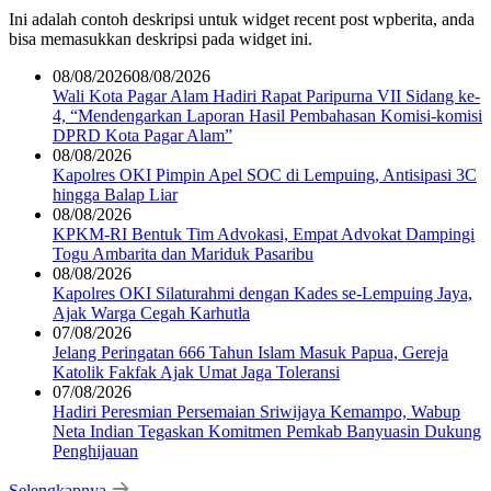
Ini adalah contoh deskripsi untuk widget recent post wpberita, anda
bisa memasukkan deskripsi pada widget ini.
08/08/2026
08/08/2026
Wali Kota Pagar Alam Hadiri Rapat Paripurna VII Sidang ke-
4, “Mendengarkan Laporan Hasil Pembahasan Komisi-komisi
DPRD Kota Pagar Alam”
08/08/2026
Kapolres OKI Pimpin Apel SOC di Lempuing, Antisipasi 3C
hingga Balap Liar
08/08/2026
KPKM-RI Bentuk Tim Advokasi, Empat Advokat Dampingi
Togu Ambarita dan Mariduk Pasaribu
08/08/2026
Kapolres OKI Silaturahmi dengan Kades se-Lempuing Jaya,
Ajak Warga Cegah Karhutla
07/08/2026
Jelang Peringatan 666 Tahun Islam Masuk Papua, Gereja
Katolik Fakfak Ajak Umat Jaga Toleransi
07/08/2026
Hadiri Peresmian Persemaian Sriwijaya Kemampo, Wabup
Neta Indian Tegaskan Komitmen Pemkab Banyuasin Dukung
Penghijauan
Selengkapnya