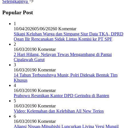
Selengkapnya
Popular Post
1
10/04/2026
05/06/2026
0 Komentar
Sikapi Keluhan Warga dan Simpang Siur Data TKA, DPRD
Ogan Ilir Rencanakan Sidak Lintas Komisi ke PT SPF
2
16/03/2019
0 Komentar
2 Hari Hilang, Nelayan Tewas Mengambang di Pantai
Cipalawah Garut
3
16/03/2019
0 Komentar
14 Tahun Terbunuhnya Munir, Polri Didesak Bentuk Tim
Khusus
4
16/03/2019
0 Komentar
Prabowo Resmikan Kantor DPD Gerindra di Banten
5
16/03/2019
0 Komentar
Video: Kelemahan dan Kelebihan All New Terios
6
16/03/2019
0 Komentar
Aliansi Nissan-Mitsubishi Luncurkan Livina Versi Mungil