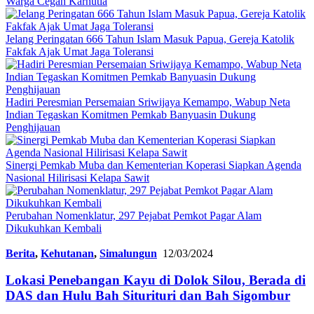
Warga Cegah Karhutla
Jelang Peringatan 666 Tahun Islam Masuk Papua, Gereja Katolik
Fakfak Ajak Umat Jaga Toleransi
Hadiri Peresmian Persemaian Sriwijaya Kemampo, Wabup Neta
Indian Tegaskan Komitmen Pemkab Banyuasin Dukung
Penghijauan
Sinergi Pemkab Muba dan Kementerian Koperasi Siapkan Agenda
Nasional Hilirisasi Kelapa Sawit
Perubahan Nomenklatur, 297 Pejabat Pemkot Pagar Alam
Dikukuhkan Kembali
Berita
,
Kehutanan
,
Simalungun
12/03/2024
Lokasi Penebangan Kayu di Dolok Silou, Berada di
DAS dan Hulu Bah Siturituri dan Bah Sigombur