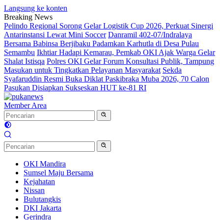
Langsung ke konten
Breaking News
Pelindo Regional Sorong Gelar Logistik Cup 2026, Perkuat Sinergi
Antarinstansi Lewat Mini Soccer
Danramil 402-07/Indralaya
Bersama Babinsa Berjibaku Padamkan Karhutla di Desa Pulau
Semambu
Ikhtiar Hadapi Kemarau, Pemkab OKI Ajak Warga Gelar
Shalat Istisqa
Polres OKI Gelar Forum Konsultasi Publik, Tampung
Masukan untuk Tingkatkan Pelayanan Masyarakat
Sekda
Syafaruddin Resmi Buka Diklat Paskibraka Muba 2026, 70 Calon
Pasukan Disiapkan Sukseskan HUT ke-81 RI
Member Area
OKI Mandira
Sumsel Maju Bersama
Kejahatan
Nissan
Bulutangkis
DKI Jakarta
Gerindra