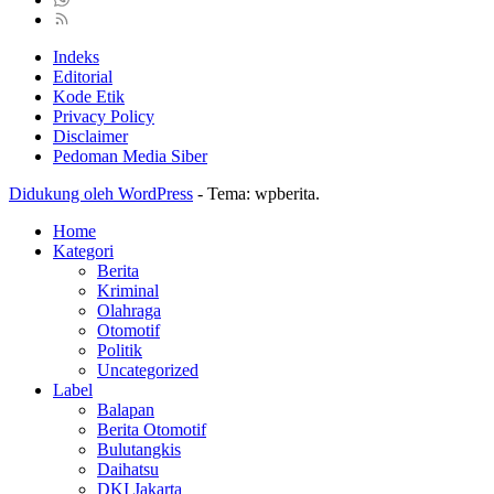
Indeks
Editorial
Kode Etik
Privacy Policy
Disclaimer
Pedoman Media Siber
Didukung oleh WordPress
-
Tema: wpberita.
Home
Kategori
Berita
Kriminal
Olahraga
Otomotif
Politik
Uncategorized
Label
Balapan
Berita Otomotif
Bulutangkis
Daihatsu
DKI Jakarta