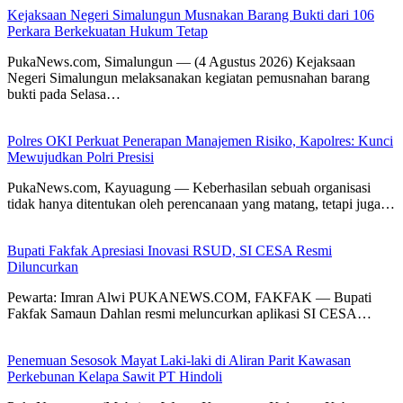
Kejaksaan Negeri Simalungun Musnakan Barang Bukti dari 106
Perkara Berkekuatan Hukum Tetap
PukaNews.com, Simalungun — (4 Agustus 2026) Kejaksaan
Negeri Simalungun melaksanakan kegiatan pemusnahan barang
bukti pada Selasa…
Polres OKI Perkuat Penerapan Manajemen Risiko, Kapolres: Kunci
Mewujudkan Polri Presisi
PukaNews.com, Kayuagung — Keberhasilan sebuah organisasi
tidak hanya ditentukan oleh perencanaan yang matang, tetapi juga…
Bupati Fakfak Apresiasi Inovasi RSUD, SI CESA Resmi
Diluncurkan
Pewarta: Imran Alwi PUKANEWS.COM, FAKFAK — Bupati
Fakfak Samaun Dahlan resmi meluncurkan aplikasi SI CESA…
Penemuan Sesosok Mayat Laki-laki di Aliran Parit Kawasan
Perkebunan Kelapa Sawit PT Hindoli