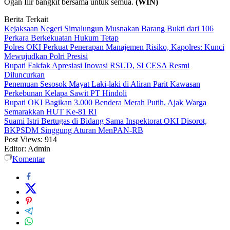
Ogan Ilir bangkit bersama untuk semua.
(WIN)
Berita Terkait
Kejaksaan Negeri Simalungun Musnakan Barang Bukti dari 106
Perkara Berkekuatan Hukum Tetap
Polres OKI Perkuat Penerapan Manajemen Risiko, Kapolres: Kunci
Mewujudkan Polri Presisi
Bupati Fakfak Apresiasi Inovasi RSUD, SI CESA Resmi
Diluncurkan
Penemuan Sesosok Mayat Laki-laki di Aliran Parit Kawasan
Perkebunan Kelapa Sawit PT Hindoli
Bupati OKI Bagikan 3.000 Bendera Merah Putih, Ajak Warga
Semarakkan HUT Ke-81 RI
Suami Istri Bertugas di Bidang Sama Inspektorat OKI Disorot,
BKPSDM Singgung Aturan MenPAN-RB
Post Views:
914
Editor: Admin
Komentar