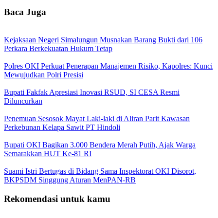
Baca Juga
Kejaksaan Negeri Simalungun Musnakan Barang Bukti dari 106
Perkara Berkekuatan Hukum Tetap
Polres OKI Perkuat Penerapan Manajemen Risiko, Kapolres: Kunci
Mewujudkan Polri Presisi
Bupati Fakfak Apresiasi Inovasi RSUD, SI CESA Resmi
Diluncurkan
Penemuan Sesosok Mayat Laki-laki di Aliran Parit Kawasan
Perkebunan Kelapa Sawit PT Hindoli
Bupati OKI Bagikan 3.000 Bendera Merah Putih, Ajak Warga
Semarakkan HUT Ke-81 RI
Suami Istri Bertugas di Bidang Sama Inspektorat OKI Disorot,
BKPSDM Singgung Aturan MenPAN-RB
Rekomendasi untuk kamu