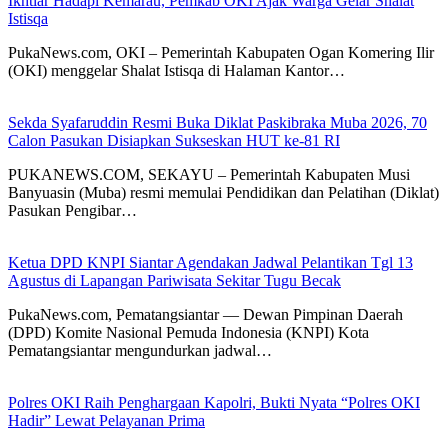
Ikhtiar Hadapi Kemarau, Pemkab OKI Ajak Warga Gelar Shalat
Istisqa
PukaNews.com, OKI – Pemerintah Kabupaten Ogan Komering Ilir
(OKI) menggelar Shalat Istisqa di Halaman Kantor…
Sekda Syafaruddin Resmi Buka Diklat Paskibraka Muba 2026, 70
Calon Pasukan Disiapkan Sukseskan HUT ke-81 RI
PUKANEWS.COM, SEKAYU – Pemerintah Kabupaten Musi
Banyuasin (Muba) resmi memulai Pendidikan dan Pelatihan (Diklat)
Pasukan Pengibar…
Ketua DPD KNPI Siantar Agendakan Jadwal Pelantikan Tgl 13
Agustus di Lapangan Pariwisata Sekitar Tugu Becak
PukaNews.com, Pematangsiantar — Dewan Pimpinan Daerah
(DPD) Komite Nasional Pemuda Indonesia (KNPI) Kota
Pematangsiantar mengundurkan jadwal…
Polres OKI Raih Penghargaan Kapolri, Bukti Nyata “Polres OKI
Hadir” Lewat Pelayanan Prima