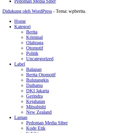
Pedoman Media Siber
Didukung oleh WordPress
-
Tema: wpberita.
Home
Kategori
Berita
Kriminal
Olahraga
Otomotif
Politik
Uncategorized
Label
Balapan
Berita Otomotif
Bulutangkis
Daihatsu
DKI Jakarta
Gerindra
Kejahatan
Mitsubishi
New Zealand
Laman
Pedoman Media Siber
Kode Etik