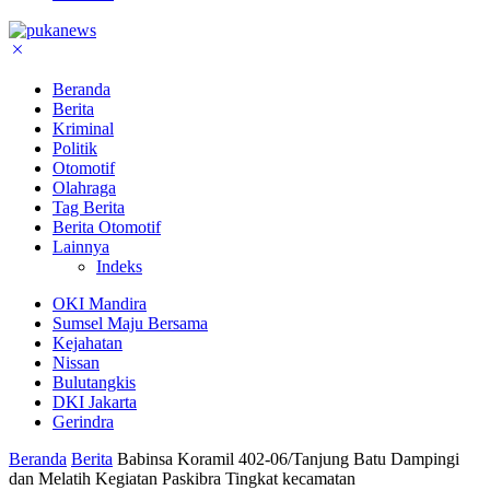
Beranda
Berita
Kriminal
Politik
Otomotif
Olahraga
Tag Berita
Berita Otomotif
Lainnya
Indeks
OKI Mandira
Sumsel Maju Bersama
Kejahatan
Nissan
Bulutangkis
DKI Jakarta
Gerindra
Beranda
Berita
Babinsa Koramil 402-06/Tanjung Batu Dampingi
dan Melatih Kegiatan Paskibra Tingkat kecamatan