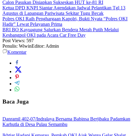
Calon Pasukan Disiapkan Sukseskan HUT ke-81 RI
Ketua DPD KNPI Siantar Agendakan Jadwal Pelantikan Tgl 13
Agustus di Lapangan Pariwisata Sekitar Tugu Becak
Polres OKI Raih Penghargaan Kapolri, Bukti Nyata “Polres OKI
Hadir” Lewat Pelayanan Prima
BRI BO Kayuagung Salurkan Bendera Merah Putih Melalui
Kesbangpol OKI pada Acara Car Free Day
Post Views:
597
Penulis: Wiwin
Editor: Admin
Komentar
Baca Juga
Danramil 402-07/Indralaya Bersama Babinsa Berjibaku Padamkan
Karhutla di Desa Pulau Semambu
Ikhtiar Hadapi Kemarau, Pemkab OKI Ajak Warga Gelar Shalat