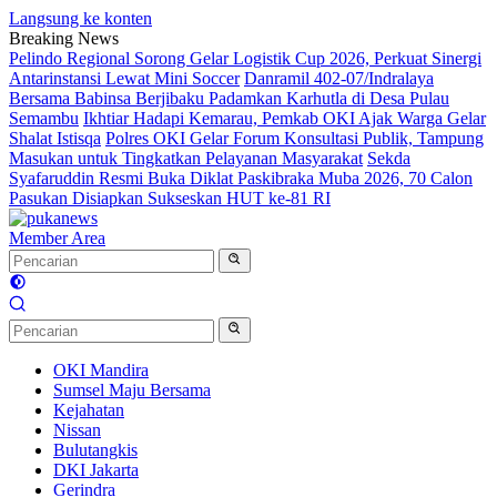
Langsung ke konten
Breaking News
Pelindo Regional Sorong Gelar Logistik Cup 2026, Perkuat Sinergi
Antarinstansi Lewat Mini Soccer
Danramil 402-07/Indralaya
Bersama Babinsa Berjibaku Padamkan Karhutla di Desa Pulau
Semambu
Ikhtiar Hadapi Kemarau, Pemkab OKI Ajak Warga Gelar
Shalat Istisqa
Polres OKI Gelar Forum Konsultasi Publik, Tampung
Masukan untuk Tingkatkan Pelayanan Masyarakat
Sekda
Syafaruddin Resmi Buka Diklat Paskibraka Muba 2026, 70 Calon
Pasukan Disiapkan Sukseskan HUT ke-81 RI
Member Area
OKI Mandira
Sumsel Maju Bersama
Kejahatan
Nissan
Bulutangkis
DKI Jakarta
Gerindra