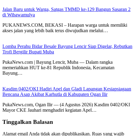
Jalan Baru untuk Warga, Satgas TMMD ke-129 Bangun Sasaran 2
di Wibawamulya
PUKANEWS.COM, BEKASI – Harapan warga untuk memiliki
akses jalan yang lebih baik terus diwujudkan melalui…
Lomba Perahu Bidar Besale Bayung Lencir Siap Digelar, Rebutkan
Trofi Bergilir Bupati Muba
PukaNews.com | Bayung Lencir, Muba — Dalam rangka
memeriahkan HUT ke-81 Republik Indonesia, Kecamatan
Bayung…
Kasdim 0402/OKI Hadiri Apel dan Gladi Lapangan Kesiapsiagaan
Bencana Asap Akibat Karhutla di Kabupaten Ogan Ilir
PukaNews.com, Ogan Ilir — (4 Agustus 2026) Kasdim 0402/OKI
Mayor CKE Jauhari menghadiri kegiatan Apel…
Tinggalkan Balasan
Alamat email Anda tidak akan dipublikasikan.
Ruas yang wajib