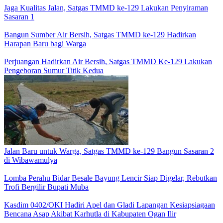
Jaga Kualitas Jalan, Satgas TMMD ke-129 Lakukan Penyiraman
Sasaran 1
Bangun Sumber Air Bersih, Satgas TMMD ke-129 Hadirkan
Harapan Baru bagi Warga
Perjuangan Hadirkan Air Bersih, Satgas TMMD Ke-129 Lakukan
Pengeboran Sumur Titik Kedua
Jalan Baru untuk Warga, Satgas TMMD ke-129 Bangun Sasaran 2
di Wibawamulya
Lomba Perahu Bidar Besale Bayung Lencir Siap Digelar, Rebutkan
Trofi Bergilir Bupati Muba
Kasdim 0402/OKI Hadiri Apel dan Gladi Lapangan Kesiapsiagaan
Bencana Asap Akibat Karhutla di Kabupaten Ogan Ilir