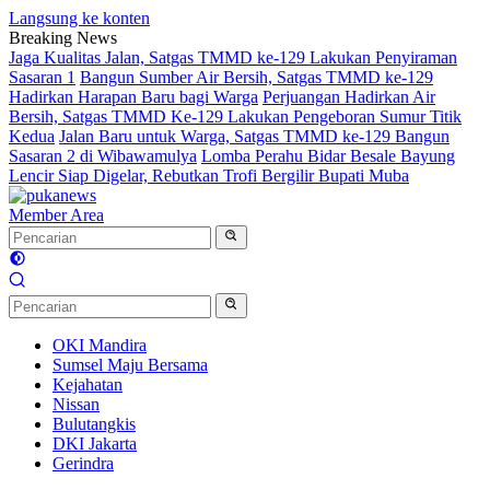
Langsung ke konten
Breaking News
Jaga Kualitas Jalan, Satgas TMMD ke-129 Lakukan Penyiraman
Sasaran 1
Bangun Sumber Air Bersih, Satgas TMMD ke-129
Hadirkan Harapan Baru bagi Warga
Perjuangan Hadirkan Air
Bersih, Satgas TMMD Ke-129 Lakukan Pengeboran Sumur Titik
Kedua
Jalan Baru untuk Warga, Satgas TMMD ke-129 Bangun
Sasaran 2 di Wibawamulya
Lomba Perahu Bidar Besale Bayung
Lencir Siap Digelar, Rebutkan Trofi Bergilir Bupati Muba
Member Area
OKI Mandira
Sumsel Maju Bersama
Kejahatan
Nissan
Bulutangkis
DKI Jakarta
Gerindra