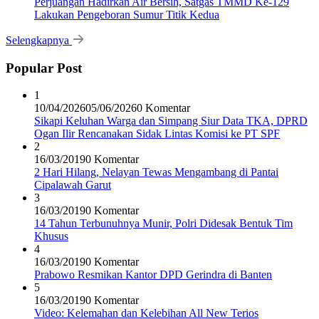
Perjuangan Hadirkan Air Bersih, Satgas TMMD Ke-129
Lakukan Pengeboran Sumur Titik Kedua
Selengkapnya
Popular Post
1
10/04/2026
05/06/2026
0 Komentar
Sikapi Keluhan Warga dan Simpang Siur Data TKA, DPRD
Ogan Ilir Rencanakan Sidak Lintas Komisi ke PT SPF
2
16/03/2019
0 Komentar
2 Hari Hilang, Nelayan Tewas Mengambang di Pantai
Cipalawah Garut
3
16/03/2019
0 Komentar
14 Tahun Terbunuhnya Munir, Polri Didesak Bentuk Tim
Khusus
4
16/03/2019
0 Komentar
Prabowo Resmikan Kantor DPD Gerindra di Banten
5
16/03/2019
0 Komentar
Video: Kelemahan dan Kelebihan All New Terios