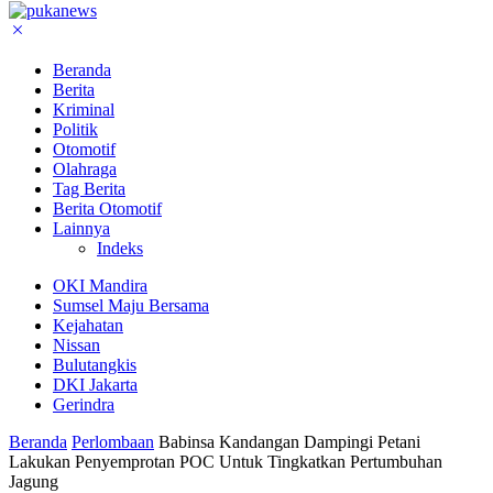
Beranda
Berita
Kriminal
Politik
Otomotif
Olahraga
Tag Berita
Berita Otomotif
Lainnya
Indeks
OKI Mandira
Sumsel Maju Bersama
Kejahatan
Nissan
Bulutangkis
DKI Jakarta
Gerindra
Beranda
Perlombaan
Babinsa Kandangan Dampingi Petani
Lakukan Penyemprotan POC Untuk Tingkatkan Pertumbuhan
Jagung