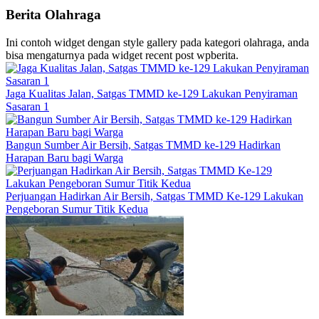
Berita Olahraga
Ini contoh widget dengan style gallery pada kategori olahraga, anda
bisa mengaturnya pada widget recent post wpberita.
Jaga Kualitas Jalan, Satgas TMMD ke-129 Lakukan Penyiraman
Sasaran 1
Bangun Sumber Air Bersih, Satgas TMMD ke-129 Hadirkan
Harapan Baru bagi Warga
Perjuangan Hadirkan Air Bersih, Satgas TMMD Ke-129 Lakukan
Pengeboran Sumur Titik Kedua