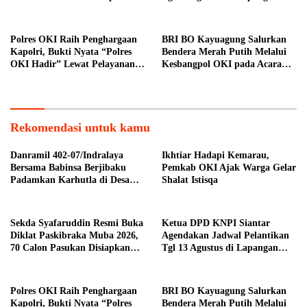
Sukseskan HUT ke-81 RI
Pariwisata Sekitar Tugu Becak
Polres OKI Raih Penghargaan
BRI BO Kayuagung Salurkan
Kapolri, Bukti Nyata “Polres
Bendera Merah Putih Melalui
OKI Hadir” Lewat Pelayanan
Kesbangpol OKI pada Acara
Prima
Car Free Day
Rekomendasi untuk kamu
Danramil 402-07/Indralaya
Ikhtiar Hadapi Kemarau,
Bersama Babinsa Berjibaku
Pemkab OKI Ajak Warga Gelar
Padamkan Karhutla di Desa
Shalat Istisqa
Pulau Semambu
Sekda Syafaruddin Resmi Buka
Ketua DPD KNPI Siantar
Diklat Paskibraka Muba 2026,
Agendakan Jadwal Pelantikan
70 Calon Pasukan Disiapkan
Tgl 13 Agustus di Lapangan
Sukseskan HUT ke-81 RI
Pariwisata Sekitar Tugu Becak
Polres OKI Raih Penghargaan
BRI BO Kayuagung Salurkan
Kapolri, Bukti Nyata “Polres
Bendera Merah Putih Melalui