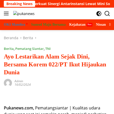
Langsung
 Cup 2026, Perkuat Sinergi Antarinstansi Lewat Mini Soccer
Breaking News
ke
konten
OKI Mandira
Sumsel Maju Bersama
Kejahatan
Nissan
Bu
Beranda
Berita
Berita
,
Pematang Siantar
,
TNI
Ayo Lestarikan Alam Sejak Dini,
Bersama Korem 022/PT Ikut Hijaukan
Dunia
Admin
16/02/2024
Pukanews.com,
Pematangsiantar | Kualitas udara