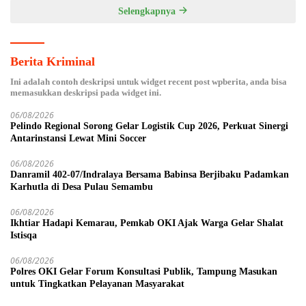
Selengkapnya
Berita Kriminal
Ini adalah contoh deskripsi untuk widget recent post wpberita, anda bisa
memasukkan deskripsi pada widget ini.
06/08/2026
Pelindo Regional Sorong Gelar Logistik Cup 2026, Perkuat Sinergi
Antarinstansi Lewat Mini Soccer
06/08/2026
Danramil 402-07/Indralaya Bersama Babinsa Berjibaku Padamkan
Karhutla di Desa Pulau Semambu
06/08/2026
Ikhtiar Hadapi Kemarau, Pemkab OKI Ajak Warga Gelar Shalat
Istisqa
06/08/2026
Polres OKI Gelar Forum Konsultasi Publik, Tampung Masukan
untuk Tingkatkan Pelayanan Masyarakat