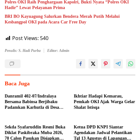
Polres OKI Raih Penghargaan Kapolri, Bukti Nyata “Polres OKI
Hadir” Lewat Pelayanan Prima
BRI BO Kayuagung Salurkan Bendera Merah Putih Melalui
Kesbangpol OKI pada Acara Car Free Day
Post Views:
540
Penulis: S. Hadi Purba
Editor: Admin
Baca Juga
Danramil 402-07/Indralaya
Ikhtiar Hadapi Kemarau,
Bersama Babinsa Berjibaku
Pemkab OKI Ajak Warga Gelar
Padamkan Karhutla di Desa
Shalat Istisqa
Pulau Semambu
Sekda Syafaruddin Resmi Buka
Ketua DPD KNPI Siantar
Diklat Paskibraka Muba 2026,
Agendakan Jadwal Pelantikan
70 Calon Pasukan Disiapkan
Tgl 13 Agustus di Lapangan