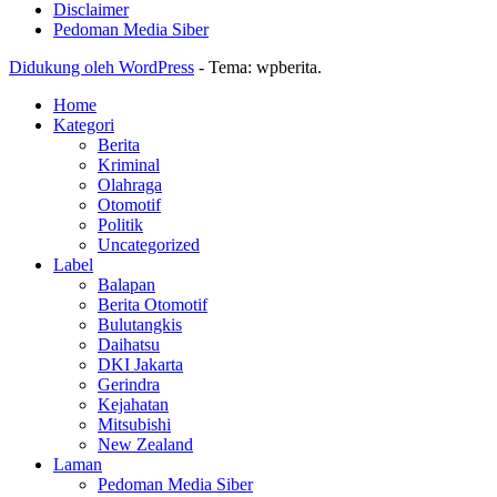
Disclaimer
Pedoman Media Siber
Didukung oleh WordPress
-
Tema: wpberita.
Home
Kategori
Berita
Kriminal
Olahraga
Otomotif
Politik
Uncategorized
Label
Balapan
Berita Otomotif
Bulutangkis
Daihatsu
DKI Jakarta
Gerindra
Kejahatan
Mitsubishi
New Zealand
Laman
Pedoman Media Siber