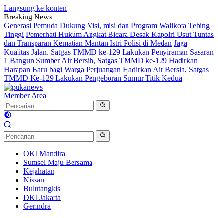
Langsung ke konten
Breaking News
Generasi Pemuda Dukung Visi, misi dan Program Walikota Tebing
Tinggi
Pemerhati Hukum Angkat Bicara Desak Kapolri Usut Tuntas
dan Transparan Kematian Mantan Istri Polisi di Medan
Jaga
Kualitas Jalan, Satgas TMMD ke-129 Lakukan Penyiraman Sasaran
1
Bangun Sumber Air Bersih, Satgas TMMD ke-129 Hadirkan
Harapan Baru bagi Warga
Perjuangan Hadirkan Air Bersih, Satgas
TMMD Ke-129 Lakukan Pengeboran Sumur Titik Kedua
Member Area
OKI Mandira
Sumsel Maju Bersama
Kejahatan
Nissan
Bulutangkis
DKI Jakarta
Gerindra