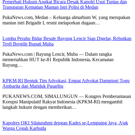
Pemerhati Hukum Angkat Bicara Desak Kapolri Usut Tuntas dan
Transparan Kematian Mantan Istri Polisi di Medan
PukaNews.com, Medan – Keluarga almarhum W, yang merupakan
mantan istri Brigadir I, resmi melaporkan dugaan…
Lomba Perahu Bidar Besale Bayung Lencir Siap Digelar, Rebutkan
Trofi Bergilir Bupati Muba
PukaNews.com | Bayung Lencir, Muba — Dalam rangka
memeriahkan HUT ke-81 Republik Indonesia, Kecamatan
Bayung…
KPKM-RI Bentuk Tim Advokasi, Empat Advokat Dampingi Togu
Ambarita dan Mariduk Pasaribu
PUKANEWS.COM, SIMALUNGUN — Kongres Pemberantasan
Korupsi Manipulatif Rakyat Indonesia (KPKM-RI) mengambil
langkah hukum dengan memberikan…
Kapolres OKI Silaturahmi dengan Kades se-Lempuing Jaya, Ajak
Warga Cegah Karhutla