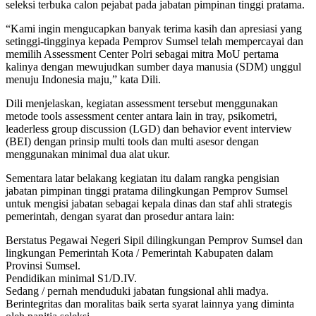
seleksi terbuka calon pejabat pada jabatan pimpinan tinggi pratama.
“Kami ingin mengucapkan banyak terima kasih dan apresiasi yang
setinggi-tingginya kepada Pemprov Sumsel telah mempercayai dan
memilih Assessment Center Polri sebagai mitra MoU pertama
kalinya dengan mewujudkan sumber daya manusia (SDM) unggul
menuju Indonesia maju,” kata Dili.
Dili menjelaskan, kegiatan assessment tersebut menggunakan
metode tools assessment center antara lain in tray, psikometri,
leaderless group discussion (LGD) dan behavior event interview
(BEI) dengan prinsip multi tools dan multi asesor dengan
menggunakan minimal dua alat ukur.
Sementara latar belakang kegiatan itu dalam rangka pengisian
jabatan pimpinan tinggi pratama dilingkungan Pemprov Sumsel
untuk mengisi jabatan sebagai kepala dinas dan staf ahli strategis
pemerintah, dengan syarat dan prosedur antara lain:
Berstatus Pegawai Negeri Sipil dilingkungan Pemprov Sumsel dan
lingkungan Pemerintah Kota / Pemerintah Kabupaten dalam
Provinsi Sumsel.
Pendidikan minimal S1/D.IV.
Sedang / pernah menduduki jabatan fungsional ahli madya.
⁠Berintegritas dan moralitas baik serta syarat lainnya yang diminta