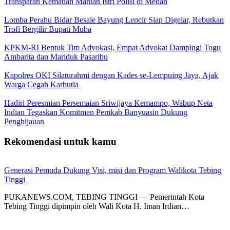
Transparan Kematian Mantan Istri Polisi di Medan
Lomba Perahu Bidar Besale Bayung Lencir Siap Digelar, Rebutkan
Trofi Bergilir Bupati Muba
KPKM-RI Bentuk Tim Advokasi, Empat Advokat Dampingi Togu
Ambarita dan Mariduk Pasaribu
Kapolres OKI Silaturahmi dengan Kades se-Lempuing Jaya, Ajak
Warga Cegah Karhutla
Hadiri Peresmian Persemaian Sriwijaya Kemampo, Wabup Neta
Indian Tegaskan Komitmen Pemkab Banyuasin Dukung
Penghijauan
Rekomendasi untuk kamu
Generasi Pemuda Dukung Visi, misi dan Program Walikota Tebing
Tinggi
PUKANEWS.COM, TEBING TINGGI — Pemerintah Kota
Tebing Tinggi dipimpin oleh Wali Kota H. Iman Irdian…