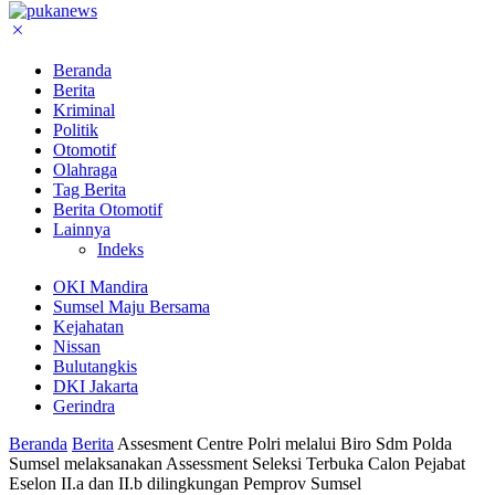
Beranda
Berita
Kriminal
Politik
Otomotif
Olahraga
Tag Berita
Berita Otomotif
Lainnya
Indeks
OKI Mandira
Sumsel Maju Bersama
Kejahatan
Nissan
Bulutangkis
DKI Jakarta
Gerindra
Beranda
Berita
Assesment Centre Polri melalui Biro Sdm Polda
Sumsel melaksanakan Assessment Seleksi Terbuka Calon Pejabat
Eselon II.a dan II.b dilingkungan Pemprov Sumsel