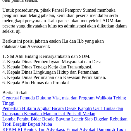
oleh panitia seleksi.
Untuk prosedurnya, pihak Pansel Pemprov Sumsel membuka
pengumuman lelang jabatan, kemudian peserta mendaftar serta
melengkapi persyaratan. Lalu pansel akan menyeleksi ADM dan
peserta yang dinyatakan lulus tes administrasi akan diikutkan dalam
seleksi uji.
Berikut ini posisi jabatan eselon II.a dan II.b yang akan
dilaksanakan Assessment:
1. Staf Ahli Bidang Kemasyarakatan dan SDM.
2. Kepala Dinas Pemberdayaan Masyarakat dan Desa.
3. Kepala Dinas Tenaga Kerja dan Transmigrasi.
4. Kepala Dinas Lingkungan Hidup dan Pertanahan.
5. Kepala Dinas Perumahan dan Kawasan Permukiman.
6. Kepala Biro Humas dan Protokol
Berita Terkait
Generasi Pemuda Dukung Visi, misi dan Program Walikota Tebing
Tinggi
Pemerhati Hukum Angkat Bicara Desak Kapolri Usut Tuntas dan
Transparan Kematian Mantan Istri Polisi di Medan
Lomba Perahu Bidar Besale Bayung Lencir Siap Digelar, Rebutkan
Trofi Bergilir Bupati Muba
KPKM-RI Bentuk Tim Advokasi, Empat Advokat Dampingi Togu