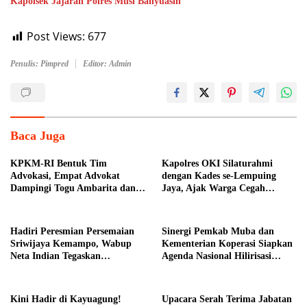
Kapolsek Jajaran Polres Musi Banyuasin
Post Views:
677
Penulis: Pimpred
Editor: Admin
Baca Juga
KPKM-RI Bentuk Tim
Kapolres OKI Silaturahmi
Advokasi, Empat Advokat
dengan Kades se-Lempuing
Dampingi Togu Ambarita dan
Jaya, Ajak Warga Cegah
Mariduk Pasaribu
Karhutla
Hadiri Peresmian Persemaian
Sinergi Pemkab Muba dan
Sriwijaya Kemampo, Wabup
Kementerian Koperasi Siapkan
Neta Indian Tegaskan
Agenda Nasional Hilirisasi
Komitmen Pemkab Banyuasin
Kelapa Sawit
Dukung Penghijauan
Kini Hadir di Kayuagung!
Upacara Serah Terima Jabatan