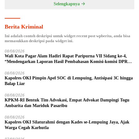
Selengkapnya
Berita Kriminal
Ini adalah contoh deskripsi untuk widget recent post wpberita, anda bisa
memasukkan deskripsi pada widget ini.
08/08/2026
Wali Kota Pagar Alam Hadiri Rapat Paripurna VII Sidang ke-4,
“Mendengarkan Laporan Hasil Pembahasan Komisi-komisi DPRD
Kota Pagar Alam”
08/08/2026
Kapolres OKI Pimpin Apel SOC di Lempuing, Antisipasi 3C hingga
Balap Liar
08/08/2026
KPKM-RI Bentuk Tim Advokasi, Empat Advokat Dampingi Togu
Ambarita dan Mariduk Pasaribu
08/08/2026
Kapolres OKI Silaturahmi dengan Kades se-Lempuing Jaya, Ajak
Warga Cegah Karhutla