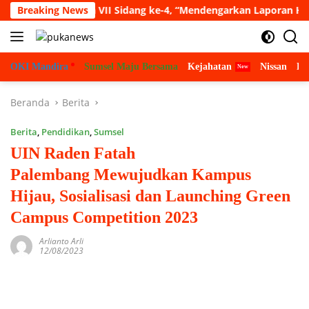
Langsung
at Paripurna VII Sidang ke-4, “Mendengarkan Laporan Hasil Pe
Breaking News
ke
konten
OKI Mandira
Sumsel Maju Bersama
Kejahatan
Nissan
Bu
Beranda
Berita
Berita
,
Pendidikan
,
Sumsel
UIN Raden Fatah
Palembang Mewujudkan Kampus
Hijau, Sosialisasi dan Launching Green
Campus Competition 2023
Arlianto Arli
12/08/2023