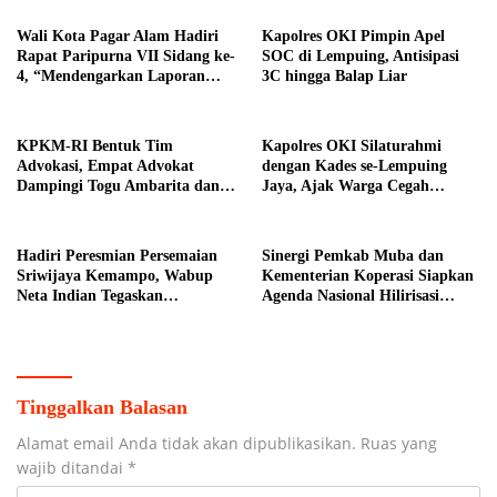
Wali Kota Pagar Alam Hadiri
Kapolres OKI Pimpin Apel
Rapat Paripurna VII Sidang ke-
SOC di Lempuing, Antisipasi
4, “Mendengarkan Laporan
3C hingga Balap Liar
Hasil Pembahasan Komisi-
komisi DPRD Kota Pagar
Alam”
KPKM-RI Bentuk Tim
Kapolres OKI Silaturahmi
Advokasi, Empat Advokat
dengan Kades se-Lempuing
Dampingi Togu Ambarita dan
Jaya, Ajak Warga Cegah
Mariduk Pasaribu
Karhutla
Hadiri Peresmian Persemaian
Sinergi Pemkab Muba dan
Sriwijaya Kemampo, Wabup
Kementerian Koperasi Siapkan
Neta Indian Tegaskan
Agenda Nasional Hilirisasi
Komitmen Pemkab Banyuasin
Kelapa Sawit
Dukung Penghijauan
Tinggalkan Balasan
Alamat email Anda tidak akan dipublikasikan.
Ruas yang
wajib ditandai
*