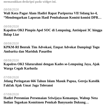
memasukkan deskripsi pada widget ini.
08/08/2026
Wali Kota Pagar Alam Hadiri Rapat Paripurna VII Sidang ke-4,
“Mendengarkan Laporan Hasil Pembahasan Komisi-komisi DPRD
Kota Pagar Alam”
08/08/2026
Kapolres OKI Pimpin Apel SOC di Lempuing, Antisipasi 3C hingga
Balap Liar
08/08/2026
KPKM-RI Bentuk Tim Advokasi, Empat Advokat Dampingi Togu
Ambarita dan Mariduk Pasaribu
08/08/2026
Kapolres OKI Silaturahmi dengan Kades se-Lempuing Jaya, Ajak
Warga Cegah Karhutla
07/08/2026
Jelang Peringatan 666 Tahun Islam Masuk Papua, Gereja Katolik
Fakfak Ajak Umat Jaga Toleransi
07/08/2026
Hadiri Peresmian Persemaian Sriwijaya Kemampo, Wabup Neta
Indian Tegaskan Komitmen Pemkab Banyuasin Dukung
Penghijauan