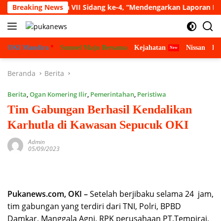
Langsung
pat Paripurna VII Sidang ke-4, “Mendengarkan Laporan Hasil P
Breaking News
ke
konten
OKI Mandira
Sumsel Maju Bersama
Kejahatan
Nissan
Bu
Beranda
Berita
Berita
,
Ogan Komering Ilir
,
Pemerintahan
,
Peristiwa
Tim Gabungan Berhasil Kendalikan
Karhutla di Kawasan Sepucuk OKI
Admin
05/09/2023
Pukanews.com, OKI –
Setelah berjibaku selama 24 jam,
tim gabungan yang terdiri dari TNI, Polri, BPBD
Damkar, Manggala Agni, RPK perusahaan PT.Tempirai,