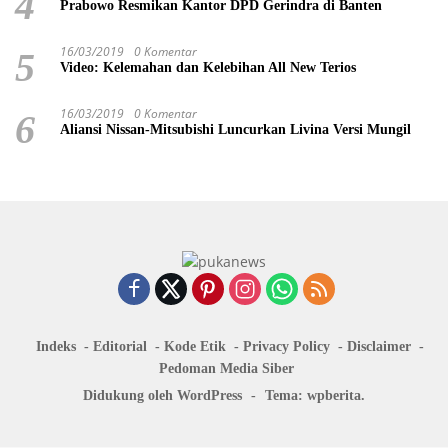
4
Prabowo Resmikan Kantor DPD Gerindra di Banten
16/03/2019
0 Komentar
5
Video: Kelemahan dan Kelebihan All New Terios
16/03/2019
0 Komentar
6
Aliansi Nissan-Mitsubishi Luncurkan Livina Versi Mungil
Indeks
Editorial
Kode Etik
Privacy Policy
Disclaimer
Pedoman Media Siber
Didukung oleh WordPress
-
Tema: wpberita.