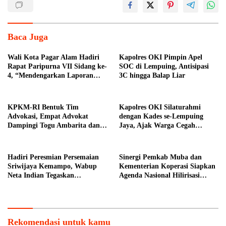
Baca Juga
Wali Kota Pagar Alam Hadiri
Kapolres OKI Pimpin Apel
Rapat Paripurna VII Sidang ke-
SOC di Lempuing, Antisipasi
4, “Mendengarkan Laporan
3C hingga Balap Liar
Hasil Pembahasan Komisi-
komisi DPRD Kota Pagar
Alam”
KPKM-RI Bentuk Tim
Kapolres OKI Silaturahmi
Advokasi, Empat Advokat
dengan Kades se-Lempuing
Dampingi Togu Ambarita dan
Jaya, Ajak Warga Cegah
Mariduk Pasaribu
Karhutla
Hadiri Peresmian Persemaian
Sinergi Pemkab Muba dan
Sriwijaya Kemampo, Wabup
Kementerian Koperasi Siapkan
Neta Indian Tegaskan
Agenda Nasional Hilirisasi
Komitmen Pemkab Banyuasin
Kelapa Sawit
Dukung Penghijauan
Rekomendasi untuk kamu