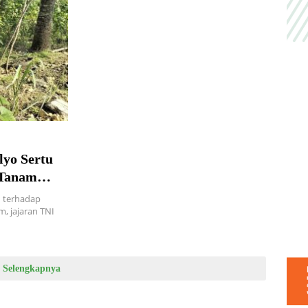
lyo Sertu
 Tanam
n terhadap
m, jajaran TNI
Selengkapnya