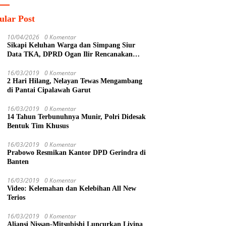
ular Post
10/04/2026
0 Komentar
Sikapi Keluhan Warga dan Simpang Siur
Data TKA, DPRD Ogan Ilir Rencanakan
Sidak Lintas Komisi ke PT SPF
16/03/2019
0 Komentar
2 Hari Hilang, Nelayan Tewas Mengambang
di Pantai Cipalawah Garut
16/03/2019
0 Komentar
14 Tahun Terbunuhnya Munir, Polri Didesak
Bentuk Tim Khusus
16/03/2019
0 Komentar
Prabowo Resmikan Kantor DPD Gerindra di
Banten
16/03/2019
0 Komentar
Video: Kelemahan dan Kelebihan All New
Terios
16/03/2019
0 Komentar
Aliansi Nissan-Mitsubishi Luncurkan Livina