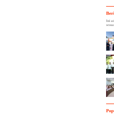
Ber
Ini a
sesua
Pop