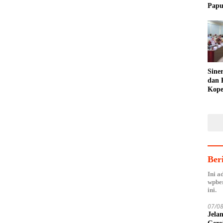
Papu
Fakf
Toler
Sine
dan 
Kope
Agen
Hilir
Ber
Ini a
wpber
ini.
07/0
Jela