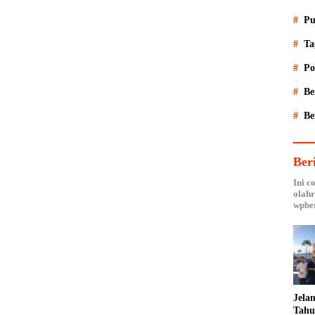
Pu
Ta
Po
Be
Be
Ber
Ini c
olahr
wpber
Jela
Tahu