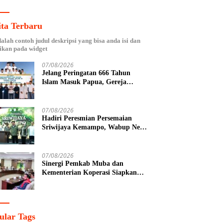
ita Terbaru
dalah contoh judul deskripsi yang bisa anda isi dan
ikan pada widget
07/08/2026
Jelang Peringatan 666 Tahun
Islam Masuk Papua, Gereja
Katolik Fakfak Ajak Umat Jaga
Toleransi
07/08/2026
Hadiri Peresmian Persemaian
Sriwijaya Kemampo, Wabup Neta
Indian Tegaskan Komitmen
Pemkab Banyuasin Dukung
Penghijauan
07/08/2026
Sinergi Pemkab Muba dan
Kementerian Koperasi Siapkan
Agenda Nasional Hilirisasi Kelapa
Sawit
ular Tags