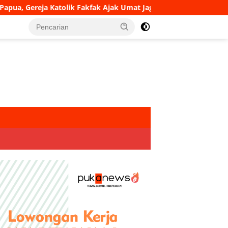
a Katolik Fakfak Ajak Umat Jaga Toleransi
Hadiri Peres