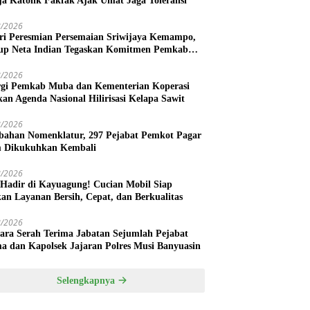
ja Katolik Fakfak Ajak Umat Jaga Toleransi
8/2026
ri Peresmian Persemaian Sriwijaya Kemampo,
p Neta Indian Tegaskan Komitmen Pemkab
uasin Dukung Penghijauan
8/2026
rgi Pemkab Muba dan Kementerian Koperasi
kan Agenda Nasional Hilirisasi Kelapa Sawit
8/2026
bahan Nomenklatur, 297 Pejabat Pemkot Pagar
 Dikukuhkan Kembali
8/2026
 Hadir di Kayuagung! Cucian Mobil Siap
kan Layanan Bersih, Cepat, dan Berkualitas
8/2026
ara Serah Terima Jabatan Sejumlah Pejabat
a dan Kapolsek Jajaran Polres Musi Banyuasin
Selengkapnya