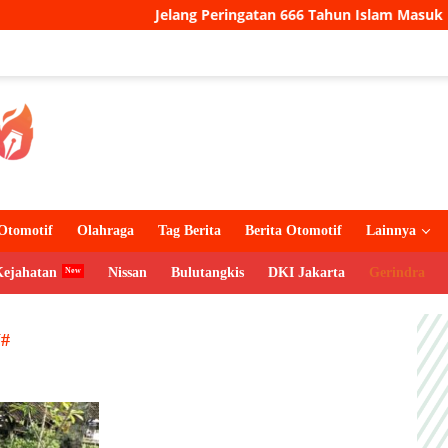
Jelang Peringatan 666 Tahun Islam Masuk Papua, Gerej
Otomotif
Olahraga
Tag Berita
Berita Otomotif
Lainnya
Kejahatan
Nissan
Bulutangkis
DKI Jakarta
Gerindra
#