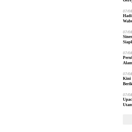
Gere
07/0
Hadi
Wabu
Bany
07/0
Sine
Siap
07/0
Peru
Alam
07/0
Kini
Beri
07/0
Upac
Utam