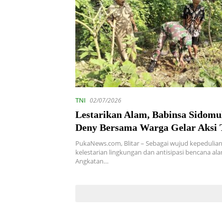
TNI
02/07/2026
Lestarikan Alam, Babinsa Sidomu
Deny Bersama Warga Gelar Aksi
Pohon
PukaNews.com, Blitar – Sebagai wujud kepedulia
kelestarian lingkungan dan antisipasi bencana ala
Angkatan…