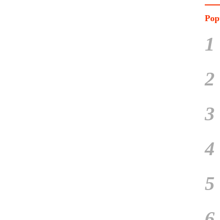
Pop
1
2
3
4
5
6