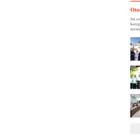
Oto
Ini a
kateg
mema