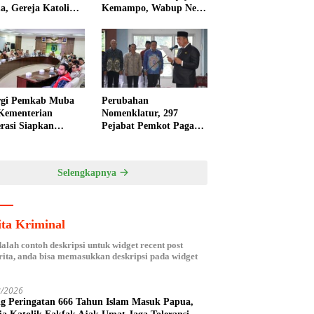
a, Gereja Katolik
Kemampo, Wabup Neta
ak Ajak Umat Jaga
Indian Tegaskan
ansi
Komitmen Pemkab
Banyuasin Dukung
Penghijauan
rgi Pemkab Muba
Perubahan
Kementerian
Nomenklatur, 297
rasi Siapkan
Pejabat Pemkot Pagar
da Nasional
Alam Dikukuhkan
isasi Kelapa Sawit
Kembali
Selengkapnya
ita Kriminal
dalah contoh deskripsi untuk widget recent post
ita, anda bisa memasukkan deskripsi pada widget
8/2026
ng Peringatan 666 Tahun Islam Masuk Papua,