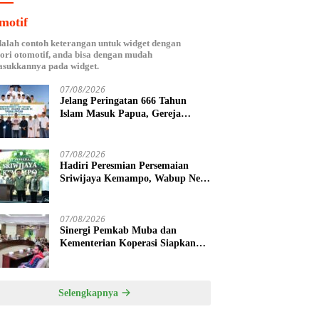
motif
dalah contoh keterangan untuk widget dengan
ori otomotif, anda bisa dengan mudah
sukkannya pada widget.
07/08/2026
Jelang Peringatan 666 Tahun
Islam Masuk Papua, Gereja
Katolik Fakfak Ajak Umat Jaga
Toleransi
07/08/2026
Hadiri Peresmian Persemaian
Sriwijaya Kemampo, Wabup Neta
Indian Tegaskan Komitmen
Pemkab Banyuasin Dukung
Penghijauan
07/08/2026
Sinergi Pemkab Muba dan
Kementerian Koperasi Siapkan
Agenda Nasional Hilirisasi Kelapa
Sawit
Selengkapnya