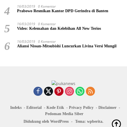
16/03/2019
0 Komentar
4
Prabowo Resmikan Kantor DPD Gerindra di Banten
16/03/2019
0 Komentar
5
Video: Kelemahan dan Kelebihan All New Terios
16/03/2019
0 Komentar
6
Aliansi Nissan-Mitsubishi Luncurkan Livina Versi Mungil
Indeks
Editorial
Kode Etik
Privacy Policy
Disclaimer
Pedoman Media Siber
Didukung oleh WordPress
-
Tema: wpberita.