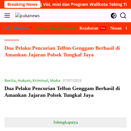
Langsung
Pemuda Dukung Visi, misi dan Program Walikota Tebing Tinggi
Breaking News
ke
konten
OKI Mandira
Sumsel Maju Bersama
Kejahatan
Nissan
Bu
Dua Pelaku Pencurian Telfon Genggam Berhasil di
Amankan Jajaran Polsek Tungkal Jaya
Berita
,
Hukum
,
Kriminal
,
Muba
07/07/2026
Dua Pelaku Pencurian Telfon Genggam Berhasil di
Amankan Jajaran Polsek Tungkal Jaya
Selengkapnya