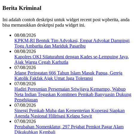
Berita Kriminal
Ini adalah contoh deskripsi untuk widget recent post wpberita, anda
bisa memasukkan deskripsi pada widget ini.
08/08/2026
KPKM-RI Bentuk Tim Advokasi, Empat Advokat Dampingi
Togu Ambarita dan Mariduk Pasaribu
08/08/2026
Kapolres OKI Silaturahmi dengan Kades se-Lempuing Jaya,
Ajak Warga Cegah Karhutla
07/08/2026
Jelang Peringatan 666 Tahun Islam Masuk Papua, Gereja
Katolik Fakfak Ajak Umat Jaga Toleransi
07/08/2026
Hadiri Peresmian Persemaian Sriwijaya Kemampo, Wabup
Neta Indian Tegaskan Komitmen Pemkab Banyuasin Dukung
Penghijauan
07/08/2026
Sinergi Pemkab Muba dan Kementerian Koperasi Siapkan
Agenda Nasional Hilirisasi Kelapa Sawit
07/08/2026
Perubahan Nomenklatur, 297 Pejabat Pemkot Pagar Alam
Dikukuhkan Kembali