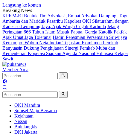
Langsung ke konten
Breaking News
KPKM-RI Bentuk Tim Advokasi, Empat Advokat Dampingi Togu
Ambarita dan Mariduk Pasaribu
Kapolres OKI Silaturahmi dengan
Kades se-Lempuing Jaya, Ajak Warga Cegah Karhutla
Jelang
Peringatan 666 Tahun Islam Masuk Papua, Gereja Katolik Fakfak
Ajak Umat Jaga Toleransi
Hadiri Peresmian Persemaian Sriwijaya
Kemampo, Wabup Neta Indian Tegaskan Komitmen Pemkab
Banyuasin Dukung Penghijauan
Sinergi Pemkab Muba dan
Kementerian Koperasi Siapkan Agenda Nasional Hilirisasi Kelapa
Sawit
Member Area
OKI Mandira
Sumsel Maju Bersama
Kejahatan
Nissan
Bulutangkis
DKI Jakarta