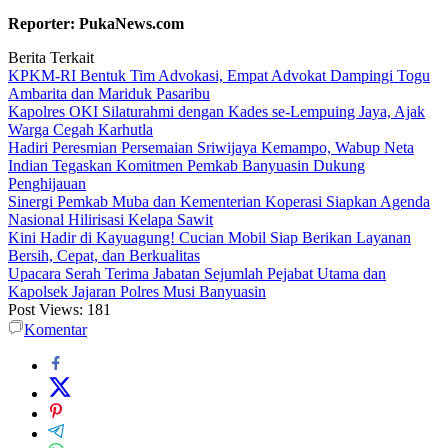
Reporter: PukaNews.com
Berita Terkait
KPKM-RI Bentuk Tim Advokasi, Empat Advokat Dampingi Togu
Ambarita dan Mariduk Pasaribu
Kapolres OKI Silaturahmi dengan Kades se-Lempuing Jaya, Ajak
Warga Cegah Karhutla
Hadiri Peresmian Persemaian Sriwijaya Kemampo, Wabup Neta
Indian Tegaskan Komitmen Pemkab Banyuasin Dukung
Penghijauan
Sinergi Pemkab Muba dan Kementerian Koperasi Siapkan Agenda
Nasional Hilirisasi Kelapa Sawit
Kini Hadir di Kayuagung! Cucian Mobil Siap Berikan Layanan
Bersih, Cepat, dan Berkualitas
Upacara Serah Terima Jabatan Sejumlah Pejabat Utama dan
Kapolsek Jajaran Polres Musi Banyuasin
Post Views:
181
Komentar