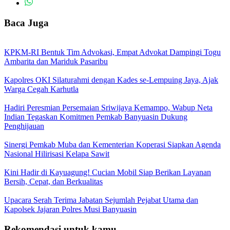
Baca Juga
KPKM-RI Bentuk Tim Advokasi, Empat Advokat Dampingi Togu
Ambarita dan Mariduk Pasaribu
Kapolres OKI Silaturahmi dengan Kades se-Lempuing Jaya, Ajak
Warga Cegah Karhutla
Hadiri Peresmian Persemaian Sriwijaya Kemampo, Wabup Neta
Indian Tegaskan Komitmen Pemkab Banyuasin Dukung
Penghijauan
Sinergi Pemkab Muba dan Kementerian Koperasi Siapkan Agenda
Nasional Hilirisasi Kelapa Sawit
Kini Hadir di Kayuagung! Cucian Mobil Siap Berikan Layanan
Bersih, Cepat, dan Berkualitas
Upacara Serah Terima Jabatan Sejumlah Pejabat Utama dan
Kapolsek Jajaran Polres Musi Banyuasin
Rekomendasi untuk kamu