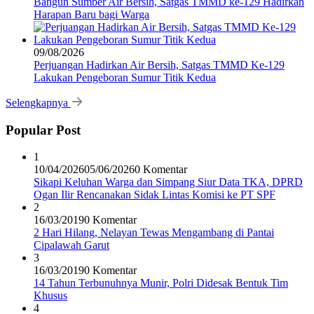
Bangun Sumber Air Bersih, Satgas TMMD ke-129 Hadirkan
Harapan Baru bagi Warga
09/08/2026
Perjuangan Hadirkan Air Bersih, Satgas TMMD Ke-129
Lakukan Pengeboran Sumur Titik Kedua
Selengkapnya
Popular Post
1
10/04/2026
05/06/2026
0 Komentar
Sikapi Keluhan Warga dan Simpang Siur Data TKA, DPRD
Ogan Ilir Rencanakan Sidak Lintas Komisi ke PT SPF
2
16/03/2019
0 Komentar
2 Hari Hilang, Nelayan Tewas Mengambang di Pantai
Cipalawah Garut
3
16/03/2019
0 Komentar
14 Tahun Terbunuhnya Munir, Polri Didesak Bentuk Tim
Khusus
4