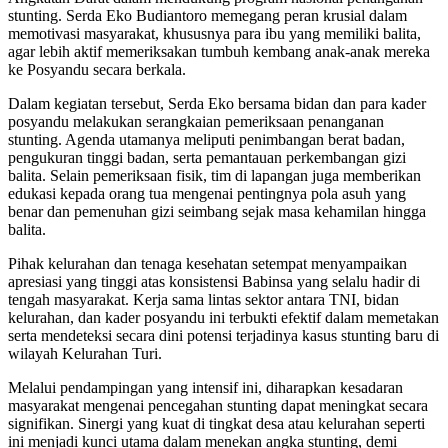
stunting. Serda Eko Budiantoro memegang peran krusial dalam
memotivasi masyarakat, khususnya para ibu yang memiliki balita,
agar lebih aktif memeriksakan tumbuh kembang anak-anak mereka
ke Posyandu secara berkala.
Dalam kegiatan tersebut, Serda Eko bersama bidan dan para kader
posyandu melakukan serangkaian pemeriksaan penanganan
stunting. Agenda utamanya meliputi penimbangan berat badan,
pengukuran tinggi badan, serta pemantauan perkembangan gizi
balita. Selain pemeriksaan fisik, tim di lapangan juga memberikan
edukasi kepada orang tua mengenai pentingnya pola asuh yang
benar dan pemenuhan gizi seimbang sejak masa kehamilan hingga
balita.
Pihak kelurahan dan tenaga kesehatan setempat menyampaikan
apresiasi yang tinggi atas konsistensi Babinsa yang selalu hadir di
tengah masyarakat. Kerja sama lintas sektor antara TNI, bidan
kelurahan, dan kader posyandu ini terbukti efektif dalam memetakan
serta mendeteksi secara dini potensi terjadinya kasus stunting baru di
wilayah Kelurahan Turi.
Melalui pendampingan yang intensif ini, diharapkan kesadaran
masyarakat mengenai pencegahan stunting dapat meningkat secara
signifikan. Sinergi yang kuat di tingkat desa atau kelurahan seperti
ini menjadi kunci utama dalam menekan angka stunting, demi