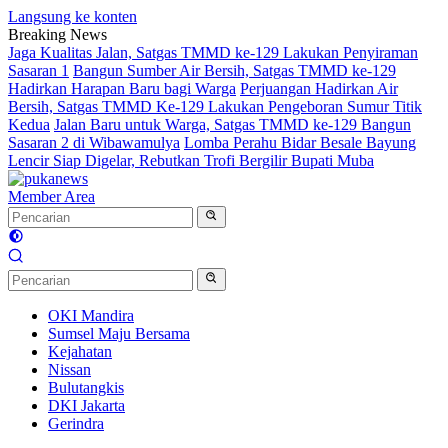
Langsung ke konten
Breaking News
Jaga Kualitas Jalan, Satgas TMMD ke-129 Lakukan Penyiraman
Sasaran 1
Bangun Sumber Air Bersih, Satgas TMMD ke-129
Hadirkan Harapan Baru bagi Warga
Perjuangan Hadirkan Air
Bersih, Satgas TMMD Ke-129 Lakukan Pengeboran Sumur Titik
Kedua
Jalan Baru untuk Warga, Satgas TMMD ke-129 Bangun
Sasaran 2 di Wibawamulya
Lomba Perahu Bidar Besale Bayung
Lencir Siap Digelar, Rebutkan Trofi Bergilir Bupati Muba
Member Area
OKI Mandira
Sumsel Maju Bersama
Kejahatan
Nissan
Bulutangkis
DKI Jakarta
Gerindra