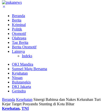
Beranda
Berita
Kriminal
Politik
Otomotif
Olahraga
Tag Berita
Berita Otomotif
Lainnya
Indeks
OKI Mandira
Sumsel Maju Bersama
Kejahatan
Nissan
Bulutangkis
DKI Jakarta
Gerindra
Beranda
Kesehatan
Sinergi Babinsa dan Nakes Kelurahan Turi
Kejar Target Posyandu Stunting di Kota Blitar
Kesehatan
,
TNI