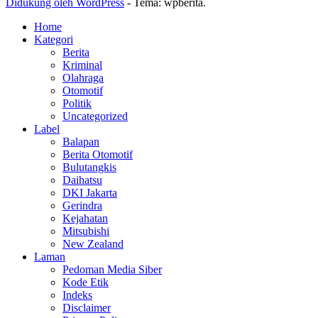
Didukung oleh WordPress
-
Tema: wpberita.
Home
Kategori
Berita
Kriminal
Olahraga
Otomotif
Politik
Uncategorized
Label
Balapan
Berita Otomotif
Bulutangkis
Daihatsu
DKI Jakarta
Gerindra
Kejahatan
Mitsubishi
New Zealand
Laman
Pedoman Media Siber
Kode Etik
Indeks
Disclaimer