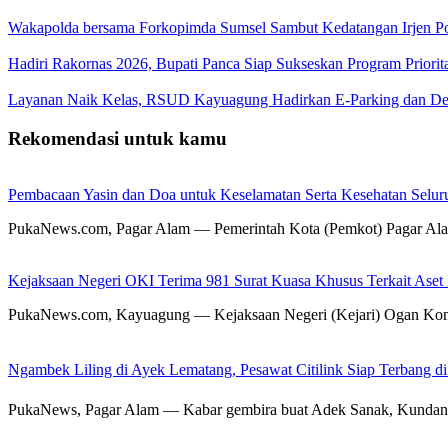
Wakapolda bersama Forkopimda Sumsel Sambut Kedatangan Irjen Po
Hadiri Rakornas 2026, Bupati Panca Siap Sukseskan Program Priori
Layanan Naik Kelas, RSUD Kayuagung Hadirkan E-Parking dan Det
Rekomendasi untuk kamu
Pembacaan Yasin dan Doa untuk Keselamatan Serta Kesehatan Selur
PukaNews.com, Pagar Alam — Pemerintah Kota (Pemkot) Pagar Ala
Kejaksaan Negeri OKI Terima 981 Surat Kuasa Khusus Terkait Aset
PukaNews.com, Kayuagung — Kejaksaan Negeri (Kejari) Ogan Kome
Ngambek Liling di Ayek Lematang, Pesawat Citilink Siap Terbang d
PukaNews, Pagar Alam — Kabar gembira buat Adek Sanak, Kundan