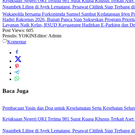
Kejaksaan Negeri OKI Terima 981 Surat Kuasa Khusus Terkait Aset
Ngambek Liling di Ayek Lematang, Pesawat Citilink Siap Terbang d
Wakapolda bersama Forkopimda Sumsel Sambut Kedatangan Irjen Po
Hadiri Rakornas 2026, Bupati Panca Siap Sukseskan Program Priori
Layanan Naik Kelas, RSUD Kayuagung Hadirkan E-Parking dan Det
Post Views:
605
Penulis: YOKIN
Editor: Admin
Komentar
Baca Juga
Pembacaan Yasin dan Doa untuk Keselamatan Serta Kesehatan Selur
Kejaksaan Negeri OKI Terima 981 Surat Kuasa Khusus Terkait Aset
Ngambek Liling di Ayek Lematang, Pesawat Citilink Siap Terbang d