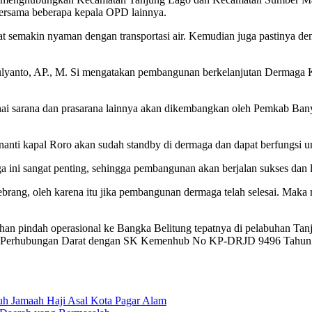
ersama beberapa kepala OPD lainnya.
at semakin nyaman dengan transportasi air. Kemudian juga pastinya d
lyanto, AP., M. Si mengatakan pembangunan berkelanjutan Dermaga 
nai sarana dan prasarana lainnya akan dikembangkan oleh Pemkab Banyu
nti kapal Roro akan sudah standby di dermaga dan dapat berfungsi un
ni sangat penting, sehingga pembangunan akan berjalan sukses dan l
rang, oleh karena itu jika pembangunan dermaga telah selesai. Maka m
an pindah operasional ke Bangka Belitung tepatnya di pelabuhan Tan
dral Perhubungan Darat dengan SK Kemenhub No KP-DRJD 9496 Tahun
uh Jamaah Haji Asal Kota Pagar Alam