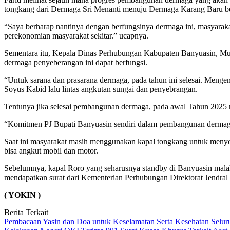
tongkang dari Dermaga Sri Menanti menuju Dermaga Karang Baru b
“Saya berharap nantinya dengan berfungsinya dermaga ini, masyarak
perekonomian masyarakat sekitar.” ucapnya.
Sementara itu, Kepala Dinas Perhubungan Kabupaten Banyuasin, Mu
dermaga penyeberangan ini dapat berfungsi.
“Untuk sarana dan prasarana dermaga, pada tahun ini selesai. Menge
Soyus Kabid lalu lintas angkutan sungai dan penyebrangan.
Tentunya jika selesai pembangunan dermaga, pada awal Tahun 2025 na
“Komitmen PJ Bupati Banyuasin sendiri dalam pembangunan dermaga i
Saat ini masyarakat masih menggunakan kapal tongkang untuk menyeb
bisa angkut mobil dan motor.
Sebelumnya, kapal Roro yang seharusnya standby di Banyuasin malah
mendapatkan surat dari Kementerian Perhubungan Direktorat Jen
( YOKIN )
Berita Terkait
Pembacaan Yasin dan Doa untuk Keselamatan Serta Kesehatan Selur