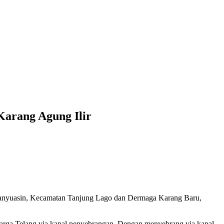
Karang Agung Ilir
 Banyuasin, Kecamatan Tanjung Lago dan Dermaga Karang Baru,
ga Telang via kapal penyebrangan. Dengan menyebrang via kapal