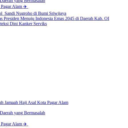
 Daerah yang Bermasalah
i Pagar Alam ✈️
l Sandi Nugroho di Bumi Sriwijaya
tas Presiden Menuju Indonesia Emas 2045 di Daerah Kab. OI
eksi Dini Kanker Serviks
uh Jamaah Haji Asal Kota Pagar Alam
 Daerah yang Bermasalah
i Pagar Alam ✈️