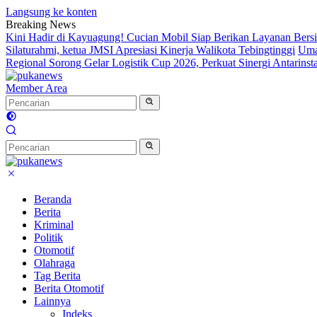
Langsung ke konten
Breaking News
Kini Hadir di Kayuagung! Cucian Mobil Siap Berikan Layanan Bersih
Silaturahmi, ketua JMSI Apresiasi Kinerja Walikota Tebingtinggi
Uma
Regional Sorong Gelar Logistik Cup 2026, Perkuat Sinergi Antarinst
Member Area
Beranda
Berita
Kriminal
Politik
Otomotif
Olahraga
Tag Berita
Berita Otomotif
Lainnya
Indeks