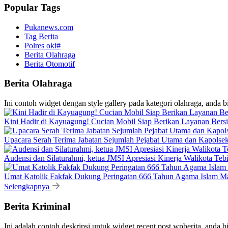
Popular Tags
Pukanews.com
Tag Berita
Polres oki#
Berita Olahraga
Berita Otomotif
Berita Olahraga
Ini contoh widget dengan style gallery pada kategori olahraga, anda 
Kini Hadir di Kayuagung! Cucian Mobil Siap Berikan Layanan Bersih
Upacara Serah Terima Jabatan Sejumlah Pejabat Utama dan Kapolsek
Audensi dan Silaturahmi, ketua JMSI Apresiasi Kinerja Walikota Teb
Umat Katolik Fakfak Dukung Peringatan 666 Tahun Agama Islam Ma
Selengkapnya
Berita Kriminal
Ini adalah contoh deskripsi untuk widget recent post wpberita, anda 