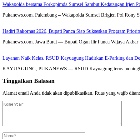
Wakapolda bersama Forkopimda Sumsel Sambut Kedatangan Irjen Po
Pukanews.com, Palembang – Wakapolda Sumsel Brigjen Pol Rony 
Hadiri Rakornas 2026, Bupati Panca Siap Sukseskan Program Priori
Pukanews.com, Jawa Barat — Bupati Ogan Ilir Panca Wijaya Akbar
Layanan Naik Kelas, RSUD Kayuagung Hadirkan E-Parking dan Det
KAYUAGUNG, PUKANEWS — RSUD Kayuagung terus meningkatkan k
Tinggalkan Balasan
Alamat email Anda tidak akan dipublikasikan.
Ruas yang wajib ditan