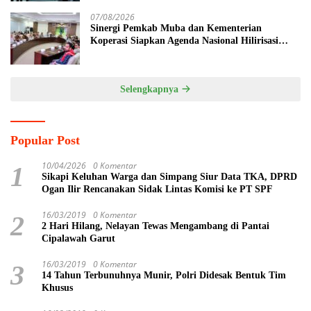
Penghijauan
07/08/2026
Sinergi Pemkab Muba dan Kementerian
Koperasi Siapkan Agenda Nasional Hilirisasi
Kelapa Sawit
Selengkapnya
Popular Post
10/04/2026
0 Komentar
1
Sikapi Keluhan Warga dan Simpang Siur Data TKA, DPRD
Ogan Ilir Rencanakan Sidak Lintas Komisi ke PT SPF
16/03/2019
0 Komentar
2
2 Hari Hilang, Nelayan Tewas Mengambang di Pantai
Cipalawah Garut
16/03/2019
0 Komentar
3
14 Tahun Terbunuhnya Munir, Polri Didesak Bentuk Tim
Khusus