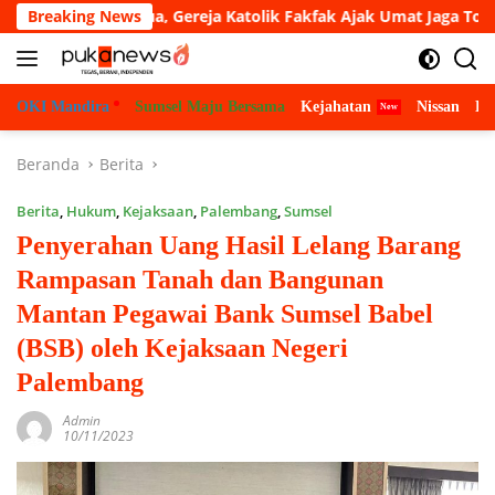
Langsung
k Papua, Gereja Katolik Fakfak Ajak Umat Jaga Toleransi
Breaking News
ke
konten
OKI Mandira
Sumsel Maju Bersama
Kejahatan
Nissan
Bu
Beranda
Berita
Berita
,
Hukum
,
Kejaksaan
,
Palembang
,
Sumsel
Penyerahan Uang Hasil Lelang Barang
Rampasan Tanah dan Bangunan
Mantan Pegawai Bank Sumsel Babel
(BSB) oleh Kejaksaan Negeri
Palembang
Admin
10/11/2023