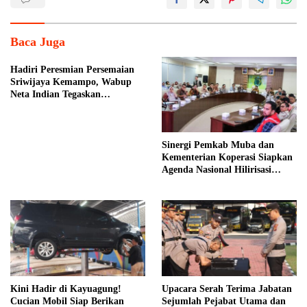
Baca Juga
Hadiri Peresmian Persemaian
Sriwijaya Kemampo, Wabup
Neta Indian Tegaskan
Komitmen Pemkab Banyuasin
Dukung Penghijauan
Sinergi Pemkab Muba dan
Kementerian Koperasi Siapkan
Agenda Nasional Hilirisasi
Kelapa Sawit
Kini Hadir di Kayuagung!
Upacara Serah Terima Jabatan
Cucian Mobil Siap Berikan
Sejumlah Pejabat Utama dan