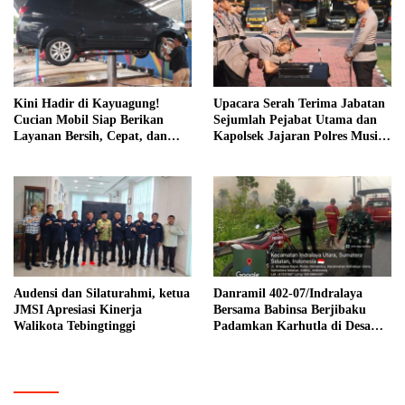
Kini Hadir di Kayuagung!
Upacara Serah Terima Jabatan
Cucian Mobil Siap Berikan
Sejumlah Pejabat Utama dan
Layanan Bersih, Cepat, dan
Kapolsek Jajaran Polres Musi
Berkualitas
Banyuasin
Audensi dan Silaturahmi, ketua
Danramil 402-07/Indralaya
JMSI Apresiasi Kinerja
Bersama Babinsa Berjibaku
Walikota Tebingtinggi
Padamkan Karhutla di Desa
Pulau Semambu