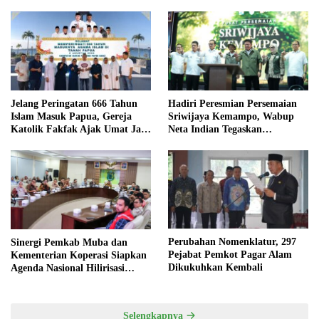
Jelang Peringatan 666 Tahun
Hadiri Peresmian Persemaian
Islam Masuk Papua, Gereja
Sriwijaya Kemampo, Wabup
Katolik Fakfak Ajak Umat Jaga
Neta Indian Tegaskan
Toleransi
Komitmen Pemkab Banyuasin
Dukung Penghijauan
Perubahan Nomenklatur, 297
Sinergi Pemkab Muba dan
Pejabat Pemkot Pagar Alam
Kementerian Koperasi Siapkan
Dikukuhkan Kembali
Agenda Nasional Hilirisasi
Kelapa Sawit
Selengkapnya