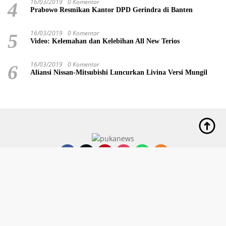
16/03/2019
0 Komentar
4
Prabowo Resmikan Kantor DPD Gerindra di Banten
16/03/2019
0 Komentar
5
Video: Kelemahan dan Kelebihan All New Terios
16/03/2019
0 Komentar
6
Aliansi Nissan-Mitsubishi Luncurkan Livina Versi Mungil
Indeks
Editorial
Kode Etik
Privacy Policy
Disclaimer
Pedoman Media Siber
Didukung oleh WordPress
-
Tema: wpberita.