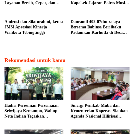
Layanan Bersih, Cepat, dan
Kapolsek Jajaran Polres Musi
Berkualitas
Banyuasin
Audensi dan Silaturahmi, ketua
Danramil 402-07/Indralaya
JMSI Apresiasi Kinerja
Bersama Babinsa Berjibaku
Walikota Tebingtinggi
Padamkan Karhutla di Desa
Pulau Semambu
Rekomendasi untuk kamu
Hadiri Peresmian Persemaian
Sinergi Pemkab Muba dan
Sriwijaya Kemampo, Wabup
Kementerian Koperasi Siapkan
Neta Indian Tegaskan
Agenda Nasional Hilirisasi
Komitmen Pemkab Banyuasin
Kelapa Sawit
Dukung Penghijauan