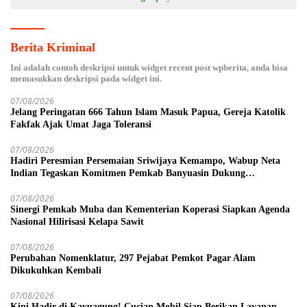
Berita Kriminal
Ini adalah contoh deskripsi untuk widget recent post wpberita, anda bisa
memasukkan deskripsi pada widget ini.
07/08/2026
Jelang Peringatan 666 Tahun Islam Masuk Papua, Gereja Katolik
Fakfak Ajak Umat Jaga Toleransi
07/08/2026
Hadiri Peresmian Persemaian Sriwijaya Kemampo, Wabup Neta
Indian Tegaskan Komitmen Pemkab Banyuasin Dukung
Penghijauan
07/08/2026
Sinergi Pemkab Muba dan Kementerian Koperasi Siapkan Agenda
Nasional Hilirisasi Kelapa Sawit
07/08/2026
Perubahan Nomenklatur, 297 Pejabat Pemkot Pagar Alam
Dikukuhkan Kembali
07/08/2026
Kini Hadir di Kayuagung! Cucian Mobil Siap Berikan Layanan