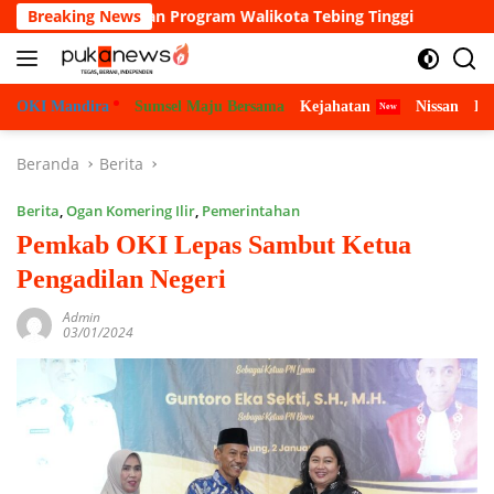
Langsung
 misi dan Program Walikota Tebing Tinggi
Breaking News
Pemerhati Hu
ke
konten
OKI Mandira
Sumsel Maju Bersama
Kejahatan
Nissan
Bu
Beranda
Berita
Berita
,
Ogan Komering Ilir
,
Pemerintahan
Pemkab OKI Lepas Sambut Ketua
Pengadilan Negeri
Admin
03/01/2024