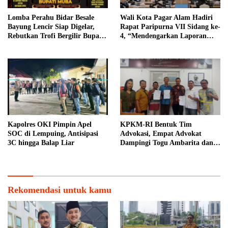
Lomba Perahu Bidar Besale
Wali Kota Pagar Alam Hadiri
Bayung Lencir Siap Digelar,
Rapat Paripurna VII Sidang ke-
Rebutkan Trofi Bergilir Bupati
4, “Mendengarkan Laporan
Muba
Hasil Pembahasan Komisi-
komisi DPRD Kota Pagar
Alam”
Kapolres OKI Pimpin Apel
KPKM-RI Bentuk Tim
SOC di Lempuing, Antisipasi
Advokasi, Empat Advokat
3C hingga Balap Liar
Dampingi Togu Ambarita dan
Mariduk Pasaribu
Rekomendasi untuk kamu