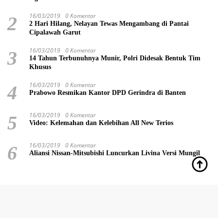
16/03/2019
0 Komentar
2
2 Hari Hilang, Nelayan Tewas Mengambang di Pantai
Cipalawah Garut
16/03/2019
0 Komentar
3
14 Tahun Terbunuhnya Munir, Polri Didesak Bentuk Tim
Khusus
16/03/2019
0 Komentar
4
Prabowo Resmikan Kantor DPD Gerindra di Banten
16/03/2019
0 Komentar
5
Video: Kelemahan dan Kelebihan All New Terios
16/03/2019
0 Komentar
6
Aliansi Nissan-Mitsubishi Luncurkan Livina Versi Mungil