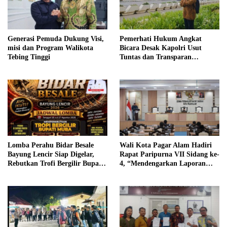
Generasi Pemuda Dukung Visi,
Pemerhati Hukum Angkat
misi dan Program Walikota
Bicara Desak Kapolri Usut
Tebing Tinggi
Tuntas dan Transparan
Kematian Mantan Istri Polisi di
Medan
Lomba Perahu Bidar Besale
Wali Kota Pagar Alam Hadiri
Bayung Lencir Siap Digelar,
Rapat Paripurna VII Sidang ke-
Rebutkan Trofi Bergilir Bupati
4, “Mendengarkan Laporan
Muba
Hasil Pembahasan Komisi-
komisi DPRD Kota Pagar
Alam”