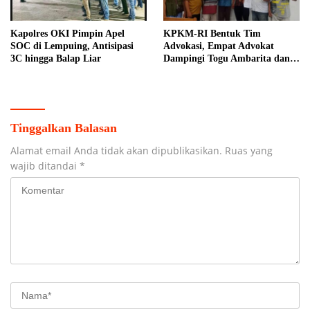
Kapolres OKI Pimpin Apel
KPKM-RI Bentuk Tim
SOC di Lempuing, Antisipasi
Advokasi, Empat Advokat
3C hingga Balap Liar
Dampingi Togu Ambarita dan
Mariduk Pasaribu
Tinggalkan Balasan
Alamat email Anda tidak akan dipublikasikan.
Ruas yang
wajib ditandai
*