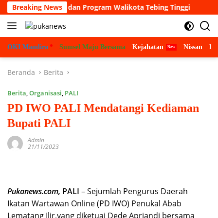
Langsung
 Visi, misi dan Program Walikota Tebing Tinggi
Breaking News
Pemerh
ke
konten
OKI Mandira
Sumsel Maju Bersama
Kejahatan
Nissan
Bu
Beranda
Berita
Berita
,
Organisasi
,
PALI
PD IWO PALI Mendatangi Kediaman
Bupati PALI
Admin
21/11/2023
Pukanews.com,
PALI
– Sejumlah Pengurus Daerah
Ikatan Wartawan Online (PD IWO) Penukal Abab
Lematang Ilir,yang diketuai Dede Apriandi bersama