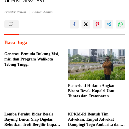
Post Views:
551
Penulis: Wiwin
Editor: Admin
Baca Juga
Generasi Pemuda Dukung Visi,
misi dan Program Walikota
Tebing Tinggi
Pemerhati Hukum Angkat
Bicara Desak Kapolri Usut
Tuntas dan Transparan
Kematian Mantan Istri Polisi di
Medan
Lomba Perahu Bidar Besale
KPKM-RI Bentuk Tim
Bayung Lencir Siap Digelar,
Advokasi, Empat Advokat
Rebutkan Trofi Bergilir Bupati
Dampingi Togu Ambarita dan