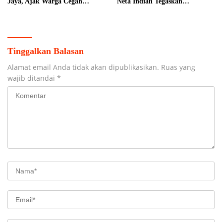
Jaya, Ajak Warga Cegah
Neta Indian Tegaskan
Karhutla
Komitmen Pemkab Banyuasin
Dukung Penghijauan
Tinggalkan Balasan
Alamat email Anda tidak akan dipublikasikan.
Ruas yang
wajib ditandai
*