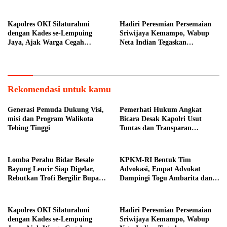
Muba
Mariduk Pasaribu
Kapolres OKI Silaturahmi
Hadiri Peresmian Persemaian
dengan Kades se-Lempuing
Sriwijaya Kemampo, Wabup
Jaya, Ajak Warga Cegah
Neta Indian Tegaskan
Karhutla
Komitmen Pemkab Banyuasin
Dukung Penghijauan
Rekomendasi untuk kamu
Generasi Pemuda Dukung Visi,
Pemerhati Hukum Angkat
misi dan Program Walikota
Bicara Desak Kapolri Usut
Tebing Tinggi
Tuntas dan Transparan
Kematian Mantan Istri Polisi di
Medan
Lomba Perahu Bidar Besale
KPKM-RI Bentuk Tim
Bayung Lencir Siap Digelar,
Advokasi, Empat Advokat
Rebutkan Trofi Bergilir Bupati
Dampingi Togu Ambarita dan
Muba
Mariduk Pasaribu
Kapolres OKI Silaturahmi
Hadiri Peresmian Persemaian
dengan Kades se-Lempuing
Sriwijaya Kemampo, Wabup