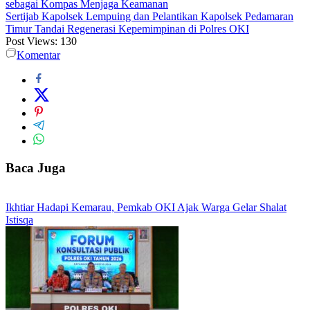
sebagai Kompas Menjaga Keamanan
Sertijab Kapolsek Lempuing dan Pelantikan Kapolsek Pedamaran
Timur Tandai Regenerasi Kepemimpinan di Polres OKI
Post Views:
130
Komentar
Baca Juga
Ikhtiar Hadapi Kemarau, Pemkab OKI Ajak Warga Gelar Shalat
Istisqa