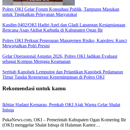
Polres OKI Gelar Forum Konsultasi Publik, Tampung Masukan
untuk Tingkatkan Pelayanan Masyarakat
Kasdim 0402/OKI Hadiri Apel dan Gladi Lapangan Kesiapsiagaan
Bencana Asap Akibat Karhutla di Kabupaten Ogan Ilir
Polres OKI Perkuat Penerapan Manajemen Risiko, Kapolres: Kunci
Mewujudkan Polri Presisi
Gelar Operasional Agustus 2026, Polres OKI Jadikan Evaluasi
sebagai Kompas Menjaga Keamanan
Sertijab Kapolsek Lempuing dan Pelantikan Kapolsek Pedamaran
Timur Tandai Regenerasi Kepemimpinan di Polres OKI
Rekomendasi untuk kamu
Ikhtiar Hadapi Kemarau, Pemkab OKI Ajak Warga Gelar Shalat
Istisqa
PukaNews.com, OKI – Pemerintah Kabupaten Ogan Komering Ilir
(OKI) menggelar Shalat Istisqa di Halaman Kantor…