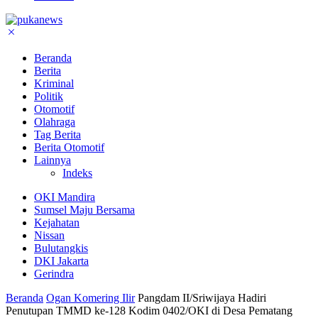
Beranda
Berita
Kriminal
Politik
Otomotif
Olahraga
Tag Berita
Berita Otomotif
Lainnya
Indeks
OKI Mandira
Sumsel Maju Bersama
Kejahatan
Nissan
Bulutangkis
DKI Jakarta
Gerindra
Beranda
Ogan Komering Ilir
Pangdam II/Sriwijaya Hadiri
Penutupan TMMD ke-128 Kodim 0402/OKI di Desa Pematang