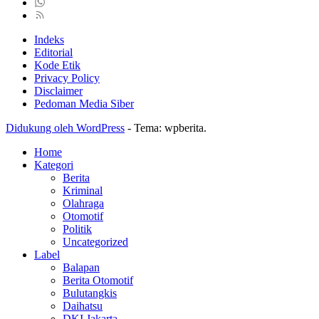
Indeks
Editorial
Kode Etik
Privacy Policy
Disclaimer
Pedoman Media Siber
Didukung oleh WordPress
-
Tema: wpberita.
Home
Kategori
Berita
Kriminal
Olahraga
Otomotif
Politik
Uncategorized
Label
Balapan
Berita Otomotif
Bulutangkis
Daihatsu
DKI Jakarta