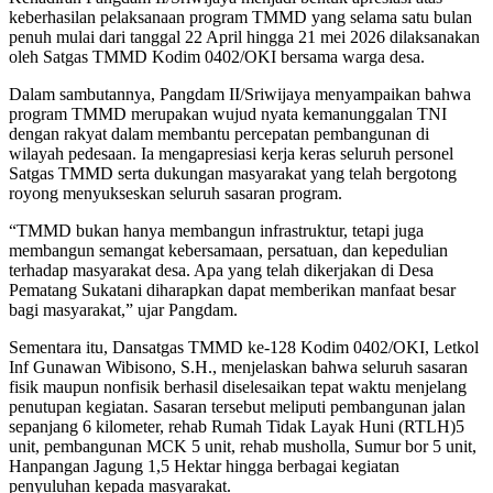
keberhasilan pelaksanaan program TMMD yang selama satu bulan
penuh mulai dari tanggal 22 April hingga 21 mei 2026 dilaksanakan
oleh Satgas TMMD Kodim 0402/OKI bersama warga desa.
Dalam sambutannya, Pangdam II/Sriwijaya menyampaikan bahwa
program TMMD merupakan wujud nyata kemanunggalan TNI
dengan rakyat dalam membantu percepatan pembangunan di
wilayah pedesaan. Ia mengapresiasi kerja keras seluruh personel
Satgas TMMD serta dukungan masyarakat yang telah bergotong
royong menyukseskan seluruh sasaran program.
“TMMD bukan hanya membangun infrastruktur, tetapi juga
membangun semangat kebersamaan, persatuan, dan kepedulian
terhadap masyarakat desa. Apa yang telah dikerjakan di Desa
Pematang Sukatani diharapkan dapat memberikan manfaat besar
bagi masyarakat,” ujar Pangdam.
Sementara itu, Dansatgas TMMD ke-128 Kodim 0402/OKI, Letkol
Inf Gunawan Wibisono, S.H., menjelaskan bahwa seluruh sasaran
fisik maupun nonfisik berhasil diselesaikan tepat waktu menjelang
penutupan kegiatan. Sasaran tersebut meliputi pembangunan jalan
sepanjang 6 kilometer, rehab Rumah Tidak Layak Huni (RTLH)5
unit, pembangunan MCK 5 unit, rehab musholla, Sumur bor 5 unit,
Hanpangan Jagung 1,5 Hektar hingga berbagai kegiatan
penyuluhan kepada masyarakat.