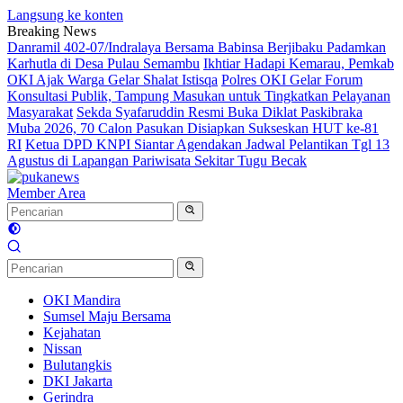
Langsung ke konten
Breaking News
Danramil 402-07/Indralaya Bersama Babinsa Berjibaku Padamkan
Karhutla di Desa Pulau Semambu
Ikhtiar Hadapi Kemarau, Pemkab
OKI Ajak Warga Gelar Shalat Istisqa
Polres OKI Gelar Forum
Konsultasi Publik, Tampung Masukan untuk Tingkatkan Pelayanan
Masyarakat
Sekda Syafaruddin Resmi Buka Diklat Paskibraka
Muba 2026, 70 Calon Pasukan Disiapkan Sukseskan HUT ke-81
RI
Ketua DPD KNPI Siantar Agendakan Jadwal Pelantikan Tgl 13
Agustus di Lapangan Pariwisata Sekitar Tugu Becak
Member Area
OKI Mandira
Sumsel Maju Bersama
Kejahatan
Nissan
Bulutangkis
DKI Jakarta
Gerindra