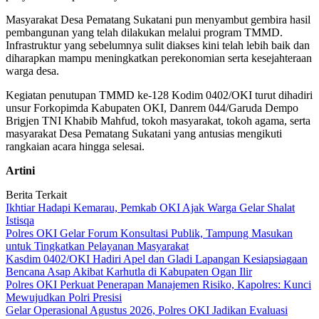
Masyarakat Desa Pematang Sukatani pun menyambut gembira hasil
pembangunan yang telah dilakukan melalui program TMMD.
Infrastruktur yang sebelumnya sulit diakses kini telah lebih baik dan
diharapkan mampu meningkatkan perekonomian serta kesejahteraan
warga desa.
Kegiatan penutupan TMMD ke-128 Kodim 0402/OKI turut dihadiri
unsur Forkopimda Kabupaten OKI, Danrem 044/Garuda Dempo
Brigjen TNI Khabib Mahfud, tokoh masyarakat, tokoh agama, serta
masyarakat Desa Pematang Sukatani yang antusias mengikuti
rangkaian acara hingga selesai.
Artini
Berita Terkait
Ikhtiar Hadapi Kemarau, Pemkab OKI Ajak Warga Gelar Shalat
Istisqa
Polres OKI Gelar Forum Konsultasi Publik, Tampung Masukan
untuk Tingkatkan Pelayanan Masyarakat
Kasdim 0402/OKI Hadiri Apel dan Gladi Lapangan Kesiapsiagaan
Bencana Asap Akibat Karhutla di Kabupaten Ogan Ilir
Polres OKI Perkuat Penerapan Manajemen Risiko, Kapolres: Kunci
Mewujudkan Polri Presisi
Gelar Operasional Agustus 2026, Polres OKI Jadikan Evaluasi