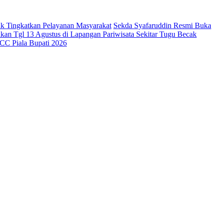
k Tingkatkan Pelayanan Masyarakat
Sekda Syafaruddin Resmi Buka
an Tgl 13 Agustus di Lapangan Pariwisata Sekitar Tugu Becak
CC Piala Bupati 2026