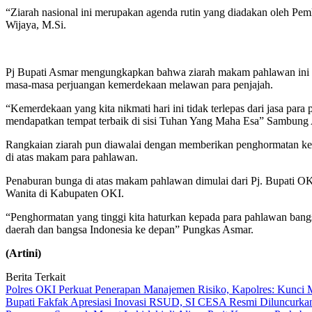
“Ziarah nasional ini merupakan agenda rutin yang diadakan oleh Pe
Wijaya, M.Si.
Pj Bupati Asmar mengungkapkan bahwa ziarah makam pahlawan ini b
masa-masa perjuangan kemerdekaan melawan para penjajah.
“Kemerdekaan yang kita nikmati hari ini tidak terlepas dari jasa pa
mendapatkan tempat terbaik di sisi Tuhan Yang Maha Esa” Sambung
Rangkaian ziarah pun diawalai dengan memberikan penghormatan ke
di atas makam para pahlawan.
Penaburan bunga di atas makam pahlawan dimulai dari Pj. Bupati O
Wanita di Kabupaten OKI.
“Penghormatan yang tinggi kita haturkan kepada para pahlawan bangs
daerah dan bangsa Indonesia ke depan” Pungkas Asmar.
(Artini)
Berita Terkait
Polres OKI Perkuat Penerapan Manajemen Risiko, Kapolres: Kunci M
Bupati Fakfak Apresiasi Inovasi RSUD, SI CESA Resmi Diluncurka