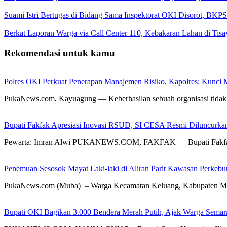
Suami Istri Bertugas di Bidang Sama Inspektorat OKI Disorot, 
Berkat Laporan Warga via Call Center 110, Kebakaran Lahan di Tisay
Rekomendasi untuk kamu
Polres OKI Perkuat Penerapan Manajemen Risiko, Kapolres: Kunci M
PukaNews.com, Kayuagung — Keberhasilan sebuah organisasi tidak 
Bupati Fakfak Apresiasi Inovasi RSUD, SI CESA Resmi Diluncurka
Pewarta: Imran Alwi PUKANEWS.COM, FAKFAK — Bupati Fakfak 
Penemuan Sesosok Mayat Laki-laki di Aliran Parit Kawasan Perkebu
PukaNews.com (Muba) – Warga Kecamatan Keluang, Kabupaten Mu
Bupati OKI Bagikan 3.000 Bendera Merah Putih, Ajak Warga Sem