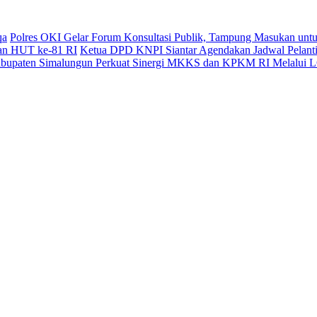
qa
Polres OKI Gelar Forum Konsultasi Publik, Tampung Masukan untu
kan HUT ke-81 RI
Ketua DPD KNPI Siantar Agendakan Jadwal Pelantik
Kabupaten Simalungun Perkuat Sinergi MKKS dan KPKM RI Melalui L