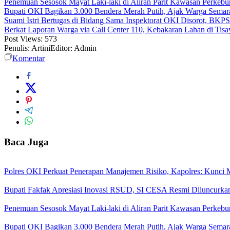
Penemuan Sesosok Mayat Laki-laki di Aliran Parit Kawasan Perkebu
Bupati OKI Bagikan 3.000 Bendera Merah Putih, Ajak Warga Sem
Suami Istri Bertugas di Bidang Sama Inspektorat OKI Disorot, 
Berkat Laporan Warga via Call Center 110, Kebakaran Lahan di Tisay
Post Views:
573
Penulis: Artini
Editor: Admin
Komentar
Baca Juga
Polres OKI Perkuat Penerapan Manajemen Risiko, Kapolres: Kunci M
Bupati Fakfak Apresiasi Inovasi RSUD, SI CESA Resmi Diluncurka
Penemuan Sesosok Mayat Laki-laki di Aliran Parit Kawasan Perkebu
Bupati OKI Bagikan 3.000 Bendera Merah Putih, Ajak Warga Sem