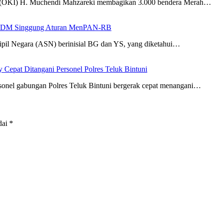
I) H. Muchendi Mahzareki membagikan 3.000 bendera Merah…
BKPSDM Singgung Aturan MenPAN-RB
egara (ASN) berinisial BG dan YS, yang diketahui…
 Cepat Ditangani Personel Polres Teluk Bintuni
 gabungan Polres Teluk Bintuni bergerak cepat menangani…
dai
*