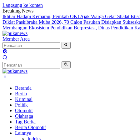
Langsung ke konten
Breaking News
Ikhtiar Hadapi Kemarau, Pemkab OKI Ajak Warga Gelar Shalat Istis
Diklat Paskibraka Muba 2026, 70 Calon Pasukan Disiapkan Sukses
Membangun Ekosistem Pendidikan Berprestasi, Dinas Pendidikan 
Member Area
Beranda
Berita
Kriminal
Politik
Otomotif
Olahraga
Tag Berita
Berita Otomotif
Lainnya
Indeks