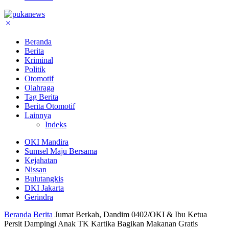
Beranda
Berita
Kriminal
Politik
Otomotif
Olahraga
Tag Berita
Berita Otomotif
Lainnya
Indeks
OKI Mandira
Sumsel Maju Bersama
Kejahatan
Nissan
Bulutangkis
DKI Jakarta
Gerindra
Beranda
Berita
Jumat Berkah, Dandim 0402/OKI & Ibu Ketua
Persit Dampingi Anak TK Kartika Bagikan Makanan Gratis