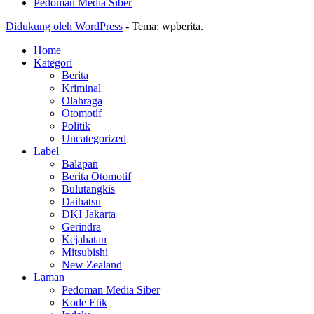
Pedoman Media Siber
Didukung oleh WordPress
-
Tema: wpberita.
Home
Kategori
Berita
Kriminal
Olahraga
Otomotif
Politik
Uncategorized
Label
Balapan
Berita Otomotif
Bulutangkis
Daihatsu
DKI Jakarta
Gerindra
Kejahatan
Mitsubishi
New Zealand
Laman
Pedoman Media Siber
Kode Etik