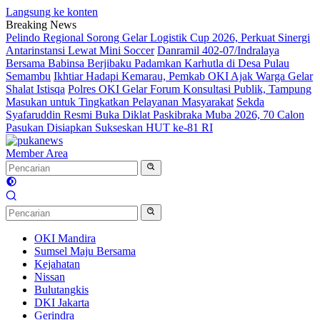
Langsung ke konten
Breaking News
Pelindo Regional Sorong Gelar Logistik Cup 2026, Perkuat Sinergi
Antarinstansi Lewat Mini Soccer
Danramil 402-07/Indralaya
Bersama Babinsa Berjibaku Padamkan Karhutla di Desa Pulau
Semambu
Ikhtiar Hadapi Kemarau, Pemkab OKI Ajak Warga Gelar
Shalat Istisqa
Polres OKI Gelar Forum Konsultasi Publik, Tampung
Masukan untuk Tingkatkan Pelayanan Masyarakat
Sekda
Syafaruddin Resmi Buka Diklat Paskibraka Muba 2026, 70 Calon
Pasukan Disiapkan Sukseskan HUT ke-81 RI
Member Area
OKI Mandira
Sumsel Maju Bersama
Kejahatan
Nissan
Bulutangkis
DKI Jakarta
Gerindra