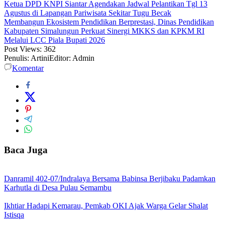
Ketua DPD KNPI Siantar Agendakan Jadwal Pelantikan Tgl 13
Agustus di Lapangan Pariwisata Sekitar Tugu Becak
Membangun Ekosistem Pendidikan Berprestasi, Dinas Pendidikan
Kabupaten Simalungun Perkuat Sinergi MKKS dan KPKM RI
Melalui LCC Piala Bupati 2026
Post Views:
362
Penulis: Artini
Editor: Admin
Komentar
Baca Juga
Danramil 402-07/Indralaya Bersama Babinsa Berjibaku Padamkan
Karhutla di Desa Pulau Semambu
Ikhtiar Hadapi Kemarau, Pemkab OKI Ajak Warga Gelar Shalat
Istisqa