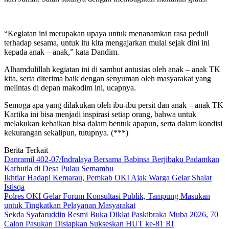
“Kegiatan ini merupakan upaya untuk menanamkan rasa peduli
terhadap sesama, untuk itu kita mengajarkan mulai sejak dini ini
kepada anak – anak,” kata Dandim.
Alhamdulillah kegiatan ini di sambut antusias oleh anak – anak TK
kita, serta diterima baik dengan senyuman oleh masyarakat yang
melintas di depan makodim ini, ucapnya.
Semoga apa yang dilakukan oleh ibu-ibu persit dan anak – anak TK
Kartika ini bisa menjadi inspirasi setiap orang, bahwa untuk
melakukan kebaikan bisa dalam bentuk apapun, serta dalam kondisi
kekurangan sekalipun, tutupnya. (***)
Berita Terkait
Danramil 402-07/Indralaya Bersama Babinsa Berjibaku Padamkan
Karhutla di Desa Pulau Semambu
Ikhtiar Hadapi Kemarau, Pemkab OKI Ajak Warga Gelar Shalat
Istisqa
Polres OKI Gelar Forum Konsultasi Publik, Tampung Masukan
untuk Tingkatkan Pelayanan Masyarakat
Sekda Syafaruddin Resmi Buka Diklat Paskibraka Muba 2026, 70
Calon Pasukan Disiapkan Sukseskan HUT ke-81 RI