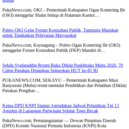
Istisqa
PukaNews.com, OKI – Pemerintah Kabupaten Ogan Komering Ilir
(OKI) menggelar Shalat Istisqa di Halaman Kantor…
Polres OKI Gelar Forum Konsultasi Publik, Tampung Masukan
untuk Tingkatkan Pelayanan Masyarakat
PukaNews.com, Kayuagung – Polres Ogan Komering Ilir (OKI)
menggelar Forum Konsultasi Publik (FKP) Mandiri di…
Sekda Syafaruddin Resmi Buka Diklat Paskibraka Muba 2026, 70
Calon Pasukan Disiapkan Sukseskan HUT ke-81 RI
PUKANEWS.COM, SEKAYU – Pemerintah Kabupaten Musi
Banyuasin (Muba) resmi memulai Pendidikan dan Pelatihan (Diklat)
Pasukan Pengibar…
Ketua DPD KNPI Siantar Agendakan Jadwal Pelantikan Tgl 13
Agustus di Lapangan Pariwisata Sekitar Tugu Becak
PukaNews.com, Pematangsiantar — Dewan Pimpinan Daerah
(DPD) Komite Nasional Pemuda Indonesia (KNPI) Kota