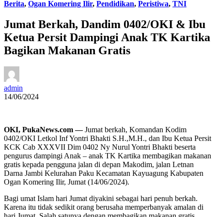
Berita
,
Ogan Komering Ilir
,
Pendidikan
,
Peristiwa
,
TNI
Jumat Berkah, Dandim 0402/OKI & Ibu
Ketua Persit Dampingi Anak TK Kartika
Bagikan Makanan Gratis
admin
14/06/2024
OKI, PukaNews.com —
Jumat berkah, Komandan Kodim
0402/OKI Letkol Inf Yontri Bhakti S.H.,M.H., dan Ibu Ketua Persit
KCK Cab XXXVII Dim 0402 Ny Nurul Yontri Bhakti beserta
pengurus dampingi Anak – anak TK Kartika membagikan makanan
gratis kepada pengguna jalan di depan Makodim, jalan Letnan
Darna Jambi Kelurahan Paku Kecamatan Kayuagung Kabupaten
Ogan Komering Ilir, Jumat (14/06/2024).
Bagi umat Islam hari Jumat diyakini sebagai hari penuh berkah.
Karena itu tidak sedikit orang berusaha memperbanyak amalan di
hari Jumat. Salah satunya dengan membagikan makanan gratis.