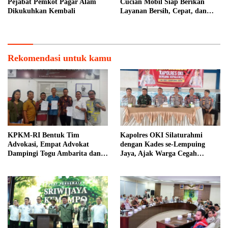
Pejabat Pemkot Pagar Alam
Cucian Mobil Siap Berikan
Dikukuhkan Kembali
Layanan Bersih, Cepat, dan
Berkualitas
Rekomendasi untuk kamu
KPKM-RI Bentuk Tim
Kapolres OKI Silaturahmi
Advokasi, Empat Advokat
dengan Kades se-Lempuing
Dampingi Togu Ambarita dan
Jaya, Ajak Warga Cegah
Mariduk Pasaribu
Karhutla