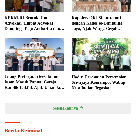
KPKM-RI Bentuk Tim
Kapolres OKI Silaturahmi
Advokasi, Empat Advokat
dengan Kades se-Lempuing
Dampingi Togu Ambarita dan
Jaya, Ajak Warga Cegah
Mariduk Pasaribu
Karhutla
Jelang Peringatan 666 Tahun
Hadiri Peresmian Persemaian
Islam Masuk Papua, Gereja
Sriwijaya Kemampo, Wabup
Katolik Fakfak Ajak Umat Jaga
Neta Indian Tegaskan
Toleransi
Komitmen Pemkab Banyuasin
Dukung Penghijauan
Selengkapnya
Berita Kriminal