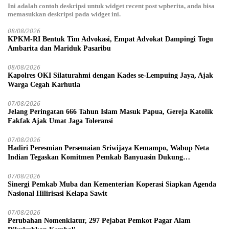
Ini adalah contoh deskripsi untuk widget recent post wpberita, anda bisa
memasukkan deskripsi pada widget ini.
08/08/2026
KPKM-RI Bentuk Tim Advokasi, Empat Advokat Dampingi Togu
Ambarita dan Mariduk Pasaribu
08/08/2026
Kapolres OKI Silaturahmi dengan Kades se-Lempuing Jaya, Ajak
Warga Cegah Karhutla
07/08/2026
Jelang Peringatan 666 Tahun Islam Masuk Papua, Gereja Katolik
Fakfak Ajak Umat Jaga Toleransi
07/08/2026
Hadiri Peresmian Persemaian Sriwijaya Kemampo, Wabup Neta
Indian Tegaskan Komitmen Pemkab Banyuasin Dukung
Penghijauan
07/08/2026
Sinergi Pemkab Muba dan Kementerian Koperasi Siapkan Agenda
Nasional Hilirisasi Kelapa Sawit
07/08/2026
Perubahan Nomenklatur, 297 Pejabat Pemkot Pagar Alam