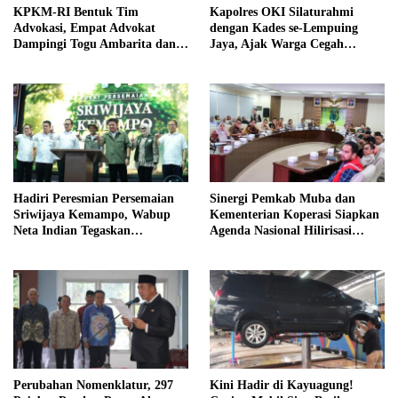
KPKM-RI Bentuk Tim
Kapolres OKI Silaturahmi
Advokasi, Empat Advokat
dengan Kades se-Lempuing
Dampingi Togu Ambarita dan
Jaya, Ajak Warga Cegah
Mariduk Pasaribu
Karhutla
Hadiri Peresmian Persemaian
Sinergi Pemkab Muba dan
Sriwijaya Kemampo, Wabup
Kementerian Koperasi Siapkan
Neta Indian Tegaskan
Agenda Nasional Hilirisasi
Komitmen Pemkab Banyuasin
Kelapa Sawit
Dukung Penghijauan
Perubahan Nomenklatur, 297
Kini Hadir di Kayuagung!