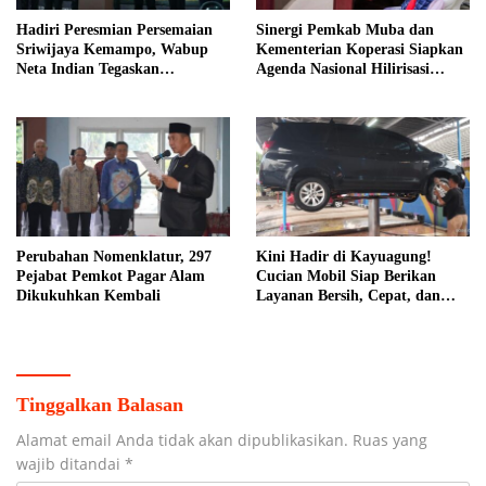
Hadiri Peresmian Persemaian
Sinergi Pemkab Muba dan
Sriwijaya Kemampo, Wabup
Kementerian Koperasi Siapkan
Neta Indian Tegaskan
Agenda Nasional Hilirisasi
Komitmen Pemkab Banyuasin
Kelapa Sawit
Dukung Penghijauan
Perubahan Nomenklatur, 297
Kini Hadir di Kayuagung!
Pejabat Pemkot Pagar Alam
Cucian Mobil Siap Berikan
Dikukuhkan Kembali
Layanan Bersih, Cepat, dan
Berkualitas
Tinggalkan Balasan
Alamat email Anda tidak akan dipublikasikan.
Ruas yang
wajib ditandai
*