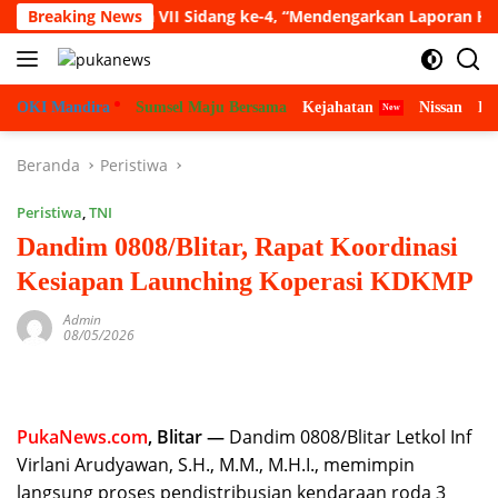
Langsung
pat Paripurna VII Sidang ke-4, “Mendengarkan Laporan Hasil Pe
Breaking News
ke
konten
OKI Mandira
Sumsel Maju Bersama
Kejahatan
Nissan
Bu
Beranda
Peristiwa
Peristiwa
,
TNI
Dandim 0808/Blitar, Rapat Koordinasi
Kesiapan Launching Koperasi KDKMP
Admin
08/05/2026
PukaNews.com
, Blitar —
Dandim 0808/Blitar Letkol Inf
Virlani Arudyawan, S.H., M.M., M.H.I., memimpin
langsung proses pendistribusian kendaraan roda 3