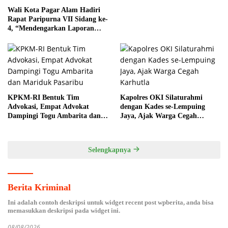
Wali Kota Pagar Alam Hadiri
Rapat Paripurna VII Sidang ke-
4, “Mendengarkan Laporan
Hasil Pembahasan Komisi-
komisi DPRD Kota Pagar
Alam”
KPKM-RI Bentuk Tim
Kapolres OKI Silaturahmi
Advokasi, Empat Advokat
dengan Kades se-Lempuing
Dampingi Togu Ambarita dan
Jaya, Ajak Warga Cegah
Mariduk Pasaribu
Karhutla
Selengkapnya
Berita Kriminal
Ini adalah contoh deskripsi untuk widget recent post wpberita, anda bisa
memasukkan deskripsi pada widget ini.
08/08/2026