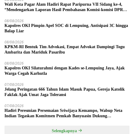
Wali Kota Pagar Alam Hadiri Rapat Paripurna VII Sidang ke-4,
“Mendengarkan Laporan Hasil Pembahasan Komisi-komisi DPRD
Kota Pagar Alam”
08/08/2026
Kapolres OKI Pimpin Apel SOC di Lempuing, Antisipasi 3C hingga
Balap Liar
08/08/2026
KPKM-RI Bentuk Tim Advokasi, Empat Advokat Dampingi Togu
Ambarita dan Mariduk Pasaribu
08/08/2026
Kapolres OKI Silaturahmi dengan Kades se-Lempuing Jaya, Ajak
Warga Cegah Karhutla
07/08/2026
Jelang Peringatan 666 Tahun Islam Masuk Papua, Gereja Katolik
Fakfak Ajak Umat Jaga Toleransi
07/08/2026
Hadiri Peresmian Persemaian Sriwijaya Kemampo, Wabup Neta
Indian Tegaskan Komitmen Pemkab Banyuasin Dukung
Penghijauan
Selengkapnya