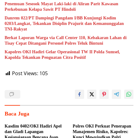
Penemuan Sesosok Mayat Laki-laki di Aliran Parit Kawasan
Perkebunan Kelapa Sawit PT Hindoli
Danrem 022/PT Dampingi Pangdam I/BB Kunjungi Kodim
0203/Langkat, Tekankan Disiplin Prajurit dan Kemanunggalan
TNI-Rakyat
Berkat Laporan Warga via Call Center 110, Kebakaran Lahan di
Tisay Cepat Ditangani Personel Polres Teluk Bintuni
Kapolres OKI Hadiri Gelar Operasional TW II Polda Sumsel,
Kapolda Tekankan Penguatan Citra Positif
Post Views:
105
Baca Juga
Kasdim 0402/OKI Hadiri Apel
Polres OKI Perkuat Penerapan
dan Gladi Lapangan
Manajemen Risiko, Kapolres:
Kesiapsiagaan Bencana Asap
Kunci Mewujudkan Polri