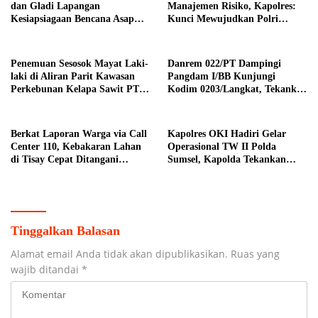
dan Gladi Lapangan
Manajemen Risiko, Kapolres:
Kesiapsiagaan Bencana Asap
Kunci Mewujudkan Polri
Akibat Karhutla di Kabupaten
Presisi
Ogan Ilir
Penemuan Sesosok Mayat Laki-
Danrem 022/PT Dampingi
laki di Aliran Parit Kawasan
Pangdam I/BB Kunjungi
Perkebunan Kelapa Sawit PT
Kodim 0203/Langkat, Tekankan
Hindoli
Disiplin Prajurit dan
Kemanunggalan TNI-Rakyat
Berkat Laporan Warga via Call
Kapolres OKI Hadiri Gelar
Center 110, Kebakaran Lahan
Operasional TW II Polda
di Tisay Cepat Ditangani
Sumsel, Kapolda Tekankan
Personel Polres Teluk Bintuni
Penguatan Citra Positif
Tinggalkan Balasan
Alamat email Anda tidak akan dipublikasikan.
Ruas yang
wajib ditandai
*