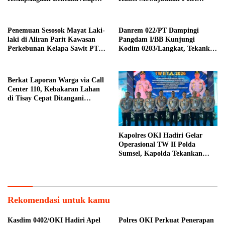
Akibat Karhutla di Kabupaten
Presisi
Ogan Ilir
Penemuan Sesosok Mayat Laki-
Danrem 022/PT Dampingi
laki di Aliran Parit Kawasan
Pangdam I/BB Kunjungi
Perkebunan Kelapa Sawit PT
Kodim 0203/Langkat, Tekankan
Hindoli
Disiplin Prajurit dan
Kemanunggalan TNI-Rakyat
Berkat Laporan Warga via Call
Center 110, Kebakaran Lahan
di Tisay Cepat Ditangani
Personel Polres Teluk Bintuni
Kapolres OKI Hadiri Gelar
Operasional TW II Polda
Sumsel, Kapolda Tekankan
Penguatan Citra Positif
Rekomendasi untuk kamu
Kasdim 0402/OKI Hadiri Apel
Polres OKI Perkuat Penerapan