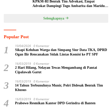
KPKM-RI Bentuk Tim Advokasi, Empat
Advokat Dampingi Togu Ambarita dan Mariduk
Pasaribu
Selengkapnya
Popular Post
10/04/2026
0 Komentar
1
Sikapi Keluhan Warga dan Simpang Siur Data TKA, DPRD
Ogan Ilir Rencanakan Sidak Lintas Komisi ke PT SPF
16/03/2019
0 Komentar
2
2 Hari Hilang, Nelayan Tewas Mengambang di Pantai
Cipalawah Garut
16/03/2019
0 Komentar
3
14 Tahun Terbunuhnya Munir, Polri Didesak Bentuk Tim
Khusus
16/03/2019
0 Komentar
4
Prabowo Resmikan Kantor DPD Gerindra di Banten