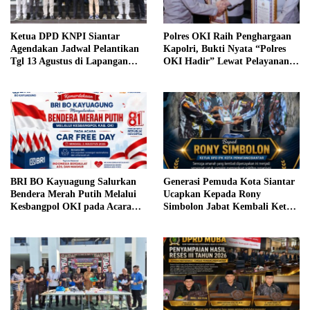
Ketua DPD KNPI Siantar
Polres OKI Raih Penghargaan
Agendakan Jadwal Pelantikan
Kapolri, Bukti Nyata “Polres
Tgl 13 Agustus di Lapangan
OKI Hadir” Lewat Pelayanan
Pariwisata Sekitar Tugu Becak
Prima
BRI BO Kayuagung Salurkan
Generasi Pemuda Kota Siantar
Bendera Merah Putih Melalui
Ucapkan Kepada Rony
Kesbangpol OKI pada Acara
Simbolon Jabat Kembali Ketua
Car Free Day
DPD IPK Siantar