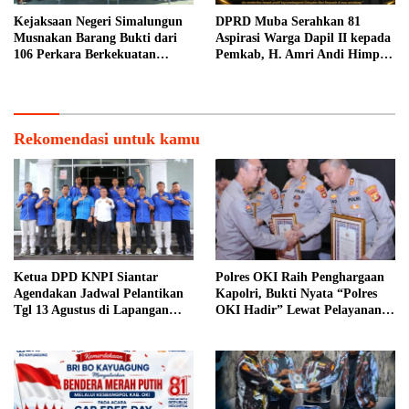
Kejaksaan Negeri Simalungun
DPRD Muba Serahkan 81
Musnakan Barang Bukti dari
Aspirasi Warga Dapil II kepada
106 Perkara Berkekuatan
Pemkab, H. Amri Andi Himpun
Hukum Tetap
Usulan Terbanyak
Rekomendasi untuk kamu
Ketua DPD KNPI Siantar
Polres OKI Raih Penghargaan
Agendakan Jadwal Pelantikan
Kapolri, Bukti Nyata “Polres
Tgl 13 Agustus di Lapangan
OKI Hadir” Lewat Pelayanan
Pariwisata Sekitar Tugu Becak
Prima