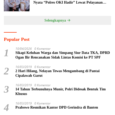
Nyata “Polres OKI Hadir” Lewat Pelayanan
Prima
Selengkapnya
Popular Post
10/04/2026
0 Komentar
1
Sikapi Keluhan Warga dan Simpang Siur Data TKA, DPRD
Ogan Ilir Rencanakan Sidak Lintas Komisi ke PT SPF
16/03/2019
0 Komentar
2
2 Hari Hilang, Nelayan Tewas Mengambang di Pantai
Cipalawah Garut
16/03/2019
0 Komentar
3
14 Tahun Terbunuhnya Munir, Polri Didesak Bentuk Tim
Khusus
16/03/2019
0 Komentar
4
Prabowo Resmikan Kantor DPD Gerindra di Banten