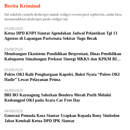
Berita Kriminal
Ini adalah contoh deskripsi untuk widget recent post wpberita, anda bisa
memasukkan deskripsi pada widget ini.
05/08/2026
Ketua DPD KNPI Siantar Agendakan Jadwal Pelantikan Tgl 13
Agustus di Lapangan Pariwisata Sekitar Tugu Becak
05/08/2026
Membangun Ekosistem Pendidikan Berprestasi, Dinas Pendidikan
Kabupaten Simalungun Perkuat Sinergi MKKS dan KPKM RI
Melalui LCC Piala Bupati 2026
05/08/2026
Polres OKI Raih Penghargaan Kapolri, Bukti Nyata “Polres OKI
Hadir” Lewat Pelayanan Prima
04/08/2026
BRI BO Kayuagung Salurkan Bendera Merah Putih Melalui
Kesbangpol OKI pada Acara Car Free Day
04/08/2026
Generasi Pemuda Kota Siantar Ucapkan Kepada Rony Simbolon
Jabat Kembali Ketua DPD IPK Siantar