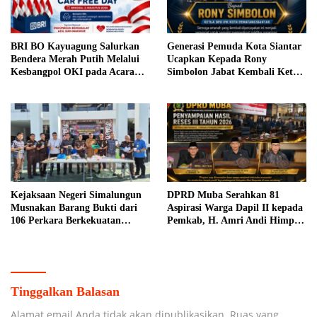
BRI BO Kayuagung Salurkan
Generasi Pemuda Kota Siantar
Bendera Merah Putih Melalui
Ucapkan Kepada Rony
Kesbangpol OKI pada Acara
Simbolon Jabat Kembali Ketua
Car Free Day
DPD IPK Siantar
Kejaksaan Negeri Simalungun
DPRD Muba Serahkan 81
Musnakan Barang Bukti dari
Aspirasi Warga Dapil II kepada
106 Perkara Berkekuatan
Pemkab, H. Amri Andi Himpun
Hukum Tetap
Usulan Terbanyak
Tinggalkan Balasan
Alamat email Anda tidak akan dipublikasikan.
Ruas yang