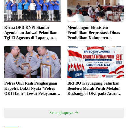
Membangun Ekosistem
Ketua DPD KNPI Siantar
Pendidikan Berprestasi, Dinas
Agendakan Jadwal Pelantikan
Pendidikan Kabupaten
Tgl 13 Agustus di Lapangan
Simalungun Perkuat Sinergi
Pariwisata Sekitar Tugu Becak
MKKS dan KPKM RI Melalui
LCC Piala Bupati 2026
Polres OKI Raih Penghargaan
BRI BO Kayuagung Salurkan
Kapolri, Bukti Nyata “Polres
Bendera Merah Putih Melalui
OKI Hadir” Lewat Pelayanan
Kesbangpol OKI pada Acara
Prima
Car Free Day
Selengkapnya